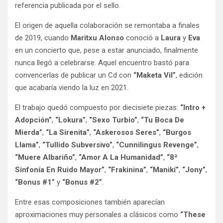
referencia publicada por el sello.
El origen de aquella colaboración se remontaba a finales
de 2019, cuando
Maritxu Alonso
conoció a
Laura
y
Eva
en un concierto que, pese a estar anunciado, finalmente
nunca llegó a celebrarse. Aquel encuentro bastó para
convencerlas de publicar un Cd con
“Maketa Vil”
, edición
que acabaría viendo la luz en 2021.
El trabajo quedó compuesto por diecisiete piezas:
“Intro +
Adopción”
,
“Lokura”
,
“Sexo Turbio”
,
“Tu Boca De
Mierda”
,
“La Sirenita”
,
“Askerosos Seres”
,
“Burgos
Llama”
,
“Tullido Subversivo”
,
“Cunnilingus Revenge”
,
“Muere Albariño”
,
“Amor A La Humanidad”
,
“8ª
Sinfonía En Ruido Mayor”
,
“Frakinina”
,
“Manikí”
,
“Jony”
,
“Bonus #1”
y
“Bonus #2”
.
Entre esas composiciones también aparecían
aproximaciones muy personales a clásicos como
“These