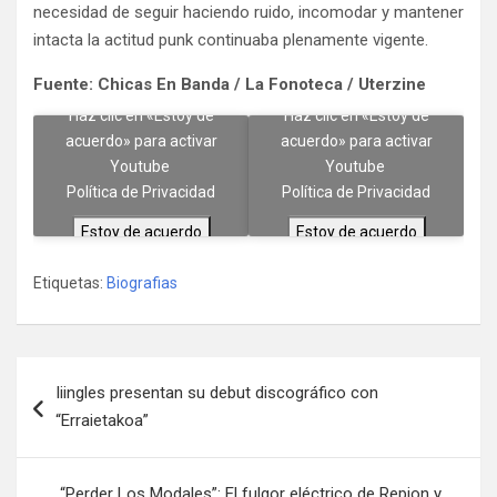
necesidad de seguir haciendo ruido, incomodar y mantener
intacta la actitud punk continuaba plenamente vigente.
Fuente: Chicas En Banda / La Fonoteca / Uterzine
Haz clic en «Estoy de
Haz clic en «Estoy de
acuerdo» para activar
acuerdo» para activar
Youtube
Youtube
Política de Privacidad
Política de Privacidad
Estoy de acuerdo
Estoy de acuerdo
Etiquetas:
Biografias
Navegación
Iiingles presentan su debut discográfico con
de
“Erraietakoa”
entradas
“Perder Los Modales”: El fulgor eléctrico de Repion y