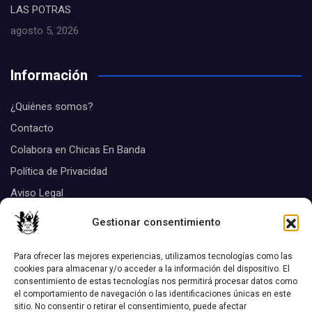
LAS POTRAS
agosto 5, 2026
Información
¿Quiénes somos?
Contacto
Colabora en Chicas En Banda
Política de Privacidad
Aviso Legal
Suscribirse
Gestionar consentimiento
Tags
Para ofrecer las mejores experiencias, utilizamos tecnologías como las
cookies para almacenar y/o acceder a la información del dispositivo. El
consentimiento de estas tecnologías nos permitirá procesar datos como
Biografias
el comportamiento de navegación o las identificaciones únicas en este
Aquel disco
chicas Listas
sitio. No consentir o retirar el consentimiento, puede afectar