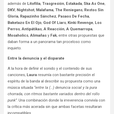
además de
Litofilia
,
Trasgresión
,
Estakada
,
Ska As One
,
DKV
,
Nightshot
,
Malafama
,
The Reniegans
,
Restos Sin
Gloria
,
Rapazinho Sánchez
,
Pasaos De Fecha
,
Baketazo En El Ojo
,
God Of Liars
,
Kinki Revenge
,
Los
Perros
,
Antipátikas
,
A Reacción
,
A Quemarropa
,
Mosaholics
,
Alimañas
y
Fak
, entre otras propuestas que
daban forma a un panorama tan proceloso como
inquieto.
Entre la denuncia y el disparate
A la hora de definir el sonido y el contenido de sus
canciones,
Laura
resumía con bastante precisión el
espíritu de la banda al describir su propuesta como una
música situada
“entre la (…) denuncia social y la pura
chorrada, con ritmos bastante variados dentro del rollo
punk”
. Una combinación donde la irreverencia convivía con
la crítica más acerada sin que ambas facetas resultaran
incompatibles.