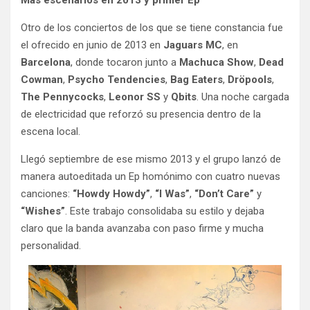
Otro de los conciertos de los que se tiene constancia fue
el ofrecido en junio de 2013 en
Jaguars MC
, en
Barcelona
, donde tocaron junto a
Machuca Show
,
Dead
Cowman
,
Psycho Tendencies
,
Bag Eaters
,
Dröpools
,
The Pennycocks
,
Leonor SS
y
Qbits
. Una noche cargada
de electricidad que reforzó su presencia dentro de la
escena local.
Llegó septiembre de ese mismo 2013 y el grupo lanzó de
manera autoeditada un Ep homónimo con cuatro nuevas
canciones:
“Howdy Howdy”
,
“I Was”
,
“Don’t Care”
y
“Wishes”
. Este trabajo consolidaba su estilo y dejaba
claro que la banda avanzaba con paso firme y mucha
personalidad.