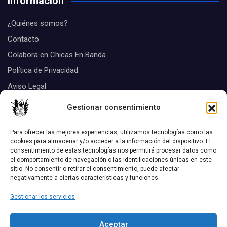
Información
¿Quiénes somos?
Contacto
Colabora en Chicas En Banda
Política de Privacidad
Aviso Legal
Suscribirse
Gestionar consentimiento
Tags
Para ofrecer las mejores experiencias, utilizamos tecnologías como las
cookies para almacenar y/o acceder a la información del dispositivo. El
consentimiento de estas tecnologías nos permitirá procesar datos como
Biografias
el comportamiento de navegación o las identificaciones únicas en este
Aquel disco
chicas Listas
sitio. No consentir o retirar el consentimiento, puede afectar
negativamente a ciertas características y funciones.
Discos
Conciertos
critica de discos
Gestionar los servicios
Las 12 Mejores Canciones De...
entrevistas
Aceptar