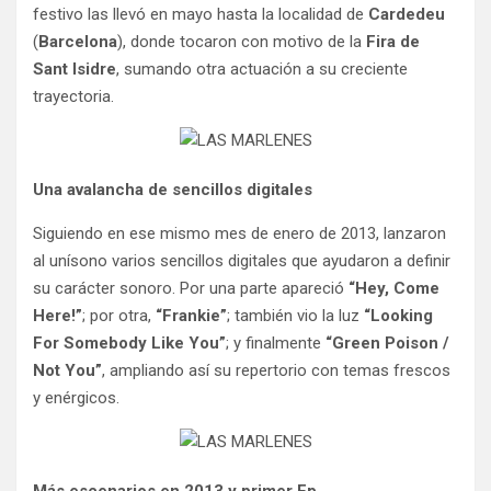
festivo las llevó en mayo hasta la localidad de
Cardedeu
(
Barcelona
), donde tocaron con motivo de la
Fira de
Sant Isidre
, sumando otra actuación a su creciente
trayectoria.
Una avalancha de sencillos digitales
Siguiendo en ese mismo mes de enero de 2013, lanzaron
al unísono varios sencillos digitales que ayudaron a definir
su carácter sonoro. Por una parte apareció
“Hey, Come
Here!”
; por otra,
“Frankie”
; también vio la luz
“Looking
For Somebody Like You”
; y finalmente
“Green Poison /
Not You”
, ampliando así su repertorio con temas frescos
y enérgicos.
Más escenarios en 2013 y primer Ep