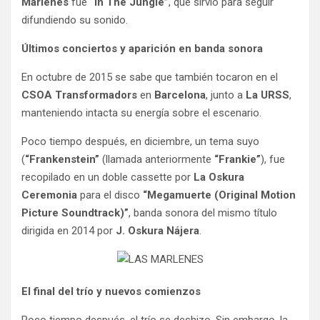
Marlenes
fue
“In The Jungle”
, que sirvió para seguir
difundiendo su sonido.
Últimos conciertos y aparición en banda sonora
En octubre de 2015 se sabe que también tocaron en el
CSOA Transformadors
en
Barcelona
, junto a
La URSS
,
manteniendo intacta su energía sobre el escenario.
Poco tiempo después, en diciembre, un tema suyo
(
“Frankenstein”
(llamada anteriormente
“Frankie”
), fue
recopilado en un doble cassette por
La Oskura
Ceremonia
para el disco
“Megamuerte (Original Motion
Picture Soundtrack)”
, banda sonora del mismo título
dirigida en 2014 por
J. Oskura Nájera
.
El final del trío y nuevos comienzos
Poco tiempo después, el trío se deshizo. Sin embargo, la