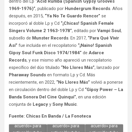
dentro del Lp
“Acid Rumba (Spanish Gypsy Grooves
1969-1976)”
, publicado por
Hundergrum Records
. Años
después, en 2015,
“Ya No Te Guardo Rencor”
se
incorporó al doble Lp y Cd
“¡Chicas! Spanish Female
Singers Volume 2 1963-1978”
, editado por
Vampi Soul
,
subsello de
Munster Records
. En 2017,
“Para Qué Vivir
Así”
fue incluida en el recopilatorio
“¡Naino! Spanish
Gipsy Soul Funk Disco 1974/1984”
de
Adarce
Records
, y ese mismo año apareció un recopilatorio
específico del dúo titulado
“No Llores Más”
, lanzado por
Pharaway Sounds
en formato Lp y Cd. Más
recientemente, en 2022,
“No Llores Más”
volvió a ponerse
en circulación dentro del doble Lp y Cd
“Gipsy Power – La
Banda Sonora Del Cine Quinqui”
, en una edición
conjunta de
Legacy
y
Sony Music
.
Haz clic en
Haz clic en
Haz clic en
Fuente: Chicas En Banda / La Fonoteca
«Estoy de
«Estoy de
«Estoy de
acuerdo» para
acuerdo» para
acuerdo» para