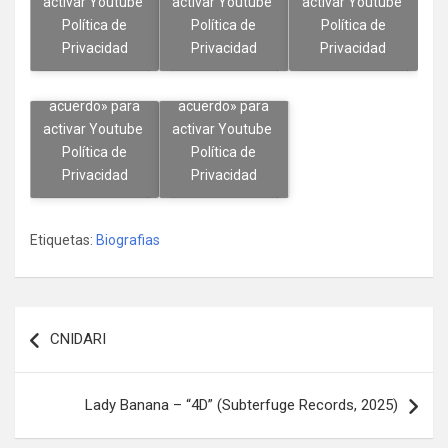
activar Youtube
activar Youtube
activar Youtube
Política de
Política de
Política de
Privacidad
Privacidad
Privacidad
Haz clic en
Haz clic en
«Estoy de
«Estoy de
Estoy de
Estoy de
Estoy de
acuerdo» para
acuerdo» para
acuerdo
acuerdo
acuerdo
activar Youtube
activar Youtube
Política de
Política de
Privacidad
Privacidad
Estoy de
Estoy de
acuerdo
acuerdo
Etiquetas:
Biografias
Navegación
CNIDARI
de
entradas
Lady Banana – “4D” (Subterfuge Records, 2025)