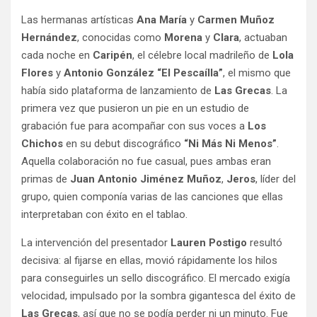
Las hermanas artísticas
Ana María
y
Carmen Muñoz
Hernández
, conocidas como
Morena
y
Clara
, actuaban
cada noche en
Caripén
, el célebre local madrileño de
Lola
Flores
y
Antonio González “El Pescaílla”
, el mismo que
había sido plataforma de lanzamiento de
Las Grecas
. La
primera vez que pusieron un pie en un estudio de
grabación fue para acompañar con sus voces a
Los
Chichos
en su debut discográfico
“Ni Más Ni Menos”
.
Aquella colaboración no fue casual, pues ambas eran
primas de
Juan Antonio Jiménez Muñoz
,
Jeros
, líder del
grupo, quien componía varias de las canciones que ellas
interpretaban con éxito en el tablao.
La intervención del presentador
Lauren Postigo
resultó
decisiva: al fijarse en ellas, movió rápidamente los hilos
para conseguirles un sello discográfico. El mercado exigía
velocidad, impulsado por la sombra gigantesca del éxito de
Las Grecas
, así que no se podía perder ni un minuto. Fue