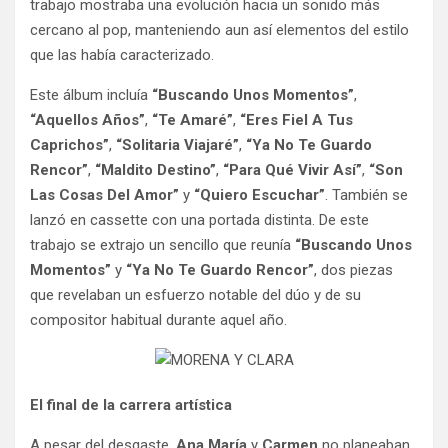
trabajo mostraba una evolución hacia un sonido más
cercano al pop, manteniendo aun así elementos del estilo
que las había caracterizado.
Este álbum incluía
“Buscando Unos Momentos”
,
“Aquellos Años”
,
“Te Amaré”
,
“Eres Fiel A Tus
Caprichos”
,
“Solitaria Viajaré”
,
“Ya No Te Guardo
Rencor”
,
“Maldito Destino”
,
“Para Qué Vivir Así”
,
“Son
Las Cosas Del Amor”
y
“Quiero Escuchar”
. También se
lanzó en cassette con una portada distinta. De este
trabajo se extrajo un sencillo que reunía
“Buscando Unos
Momentos”
y
“Ya No Te Guardo Rencor”
, dos piezas
que revelaban un esfuerzo notable del dúo y de su
compositor habitual durante aquel año.
El final de la carrera artística
A pesar del desgaste,
Ana María
y
Carmen
no planeaban