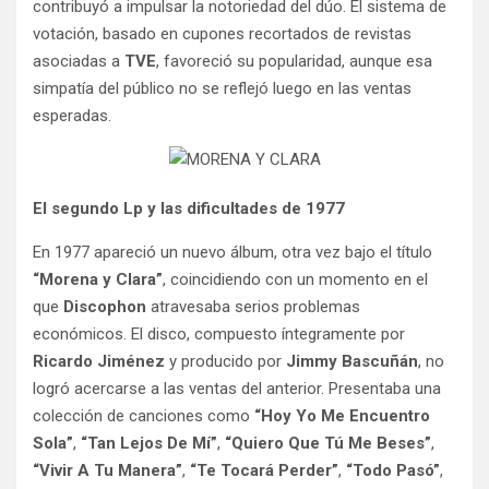
contribuyó a impulsar la notoriedad del dúo. El sistema de
votación, basado en cupones recortados de revistas
asociadas a
TVE
, favoreció su popularidad, aunque esa
simpatía del público no se reflejó luego en las ventas
esperadas.
El segundo Lp y las dificultades de 1977
En 1977 apareció un nuevo álbum, otra vez bajo el título
“Morena y Clara”
, coincidiendo con un momento en el
que
Discophon
atravesaba serios problemas
económicos. El disco, compuesto íntegramente por
Ricardo Jiménez
y producido por
Jimmy Bascuñán
, no
logró acercarse a las ventas del anterior. Presentaba una
colección de canciones como
“Hoy Yo Me Encuentro
Sola”
,
“Tan Lejos De Mí”
,
“Quiero Que Tú Me Beses”
,
“Vivir A Tu Manera”
,
“Te Tocará Perder”
,
“Todo Pasó”
,