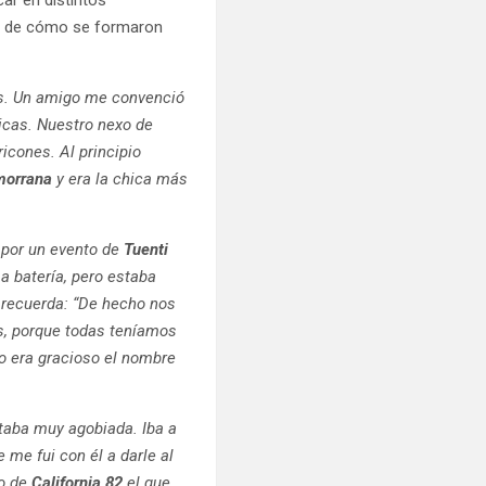
ria de cómo se formaron
os. Un amigo me convenció
icas. Nuestro nexo de
icones. Al principio
morrana
y era la chica más
 por un evento de
Tuenti
sa batería, pero estaba
n recuerda: “De hecho nos
s, porque todas teníamos
ro era gracioso el nombre
aba muy agobiada. Iba a
e me fui con él a darle al
ro de
California 82
el que