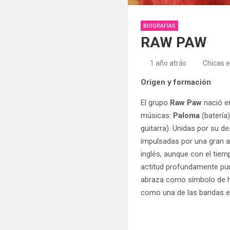
BIOGRAFIAS
RAW PAW
1 año atrás
Chicas 
Origen y formación
El grupo
Raw Paw
nació en
músicas:
Paloma
(batería
guitarra). Unidas por su 
impulsadas por una gran af
inglés, aunque con el tie
actitud profundamente pu
abraza como símbolo de ho
como una de las bandas e