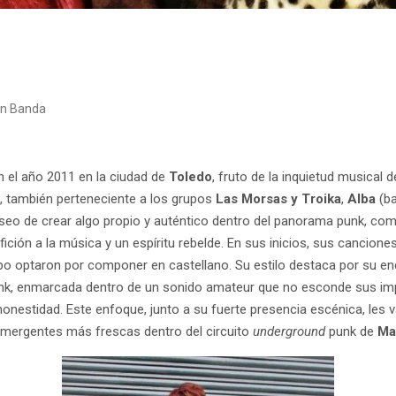
en Banda
 el año 2011 en la ciudad de
Toledo
, fruto de la inquietud musical 
), también perteneciente a los grupos
Las Morsas y Troika
,
Alba
(ba
deseo de crear algo propio y auténtico dentro del panorama punk, com
ición a la música y un espíritu rebelde. En sus inicios, sus cancione
mpo optaron por componer en castellano. Su estilo destaca por su en
nk, enmarcada dentro de un sonido amateur que no esconde sus imp
nestidad. Este enfoque, junto a su fuerte presencia escénica, les v
mergentes más frescas dentro del circuito
underground
punk de
Ma