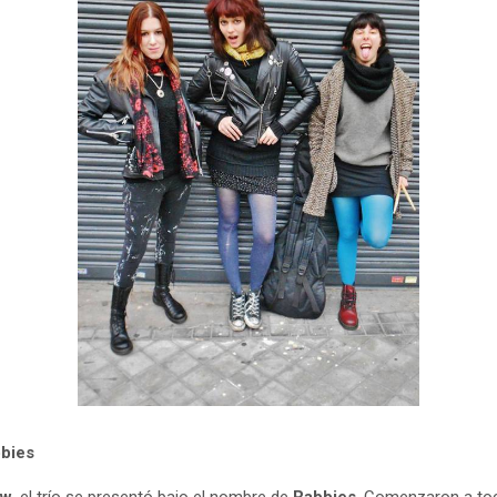
bbies
aw
, el trío se presentó bajo el nombre de
Rabbies
. Comenzaron a toc