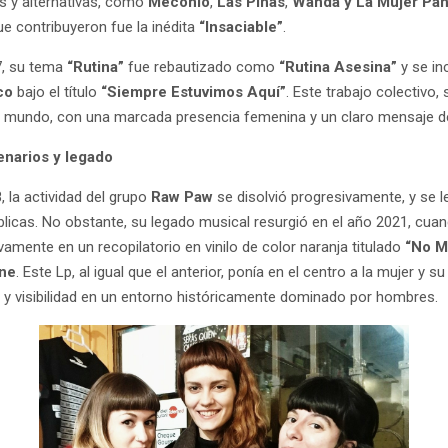
s y alternativas, como
Meconio
,
Las Piñas
,
Wanda y La Mujer Pa
ue contribuyeron fue la inédita
“Insaciable”
.
7, su tema
“Rutina”
fue rebautizado como
“Rutina Asesina”
y se in
co
bajo el título
“Siempre Estuvimos Aquí”
. Este trabajo colectivo, 
l mundo, con una marcada presencia femenina y un claro mensaje de r
enarios y legado
 la actividad del grupo
Raw Paw
se disolvió progresivamente, y se le
licas. No obstante, su legado musical resurgió en el año 2021, cua
vamente en un recopilatorio en vinilo de color naranja titulado
“No M
ine
. Este Lp, al igual que el anterior, ponía en el centro a la mujer y 
a y visibilidad en un entorno históricamente dominado por hombres.