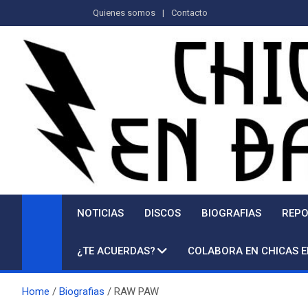
Saltar
Quienes somos
Contacto
al
contenido
NOTICIAS
DISCOS
BIOGRAFIAS
REPO
¿TE ACUERDAS?
COLABORA EN CHICAS 
Home
Biografias
RAW PAW