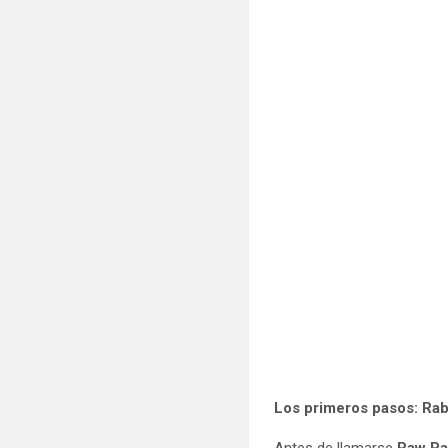
Los primeros pasos: Ra
Antes de llamarse
Raw P