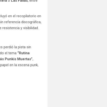
ntera
o
Las Fallas
, entre
cluyó en el recopilatorio en
sin referencia discográfica,
esistencia y visibilidad.
s perdió la pista sin
ndo el tema
“Rutina
ás Punkis Muertas”
,
su papel en la escena punk,