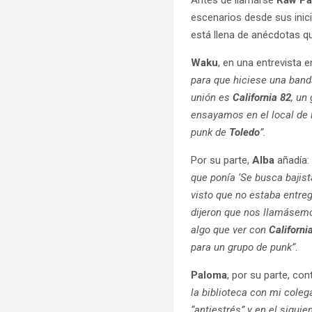
escenarios desde sus inic
está llena de anécdotas qu
Waku
, en una entrevista 
para que hiciese una band
unión es
California 82
, un
ensayamos en el local de
punk de
Toledo
”.
Por su parte,
Alba
añadía
que ponía ‘Se busca bajist
visto que no estaba entreg
dijeron que nos llamásemo
algo que ver con
Californi
para un grupo de punk”
.
Paloma
, por su parte, co
la biblioteca con mi cole
“antiestrés” y en el sigu