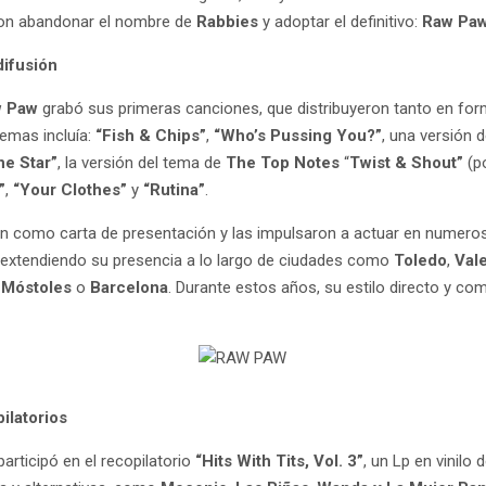
ron abandonar el nombre de
Rabbies
y adoptar el definitivo:
Raw Pa
difusión
w Paw
grabó sus primeras canciones, que distribuyeron tanto en for
temas incluía:
“Fish & Chips”
,
“Who’s Pussing You?”
, una versión 
ne Star”
, la versión del tema de
The Top Notes
“
Twist & Shout”
(p
”
,
“Your Clothes”
y
“Rutina”
.
on como carta de presentación y las impulsaron a actuar en numeros
, extendiendo su presencia a lo largo de ciudades como
Toledo
,
Val
,
Móstoles
o
Barcelona
. Durante estos años, su estilo directo y co
pilatorios
participó en el recopilatorio
“Hits With Tits, Vol. 3”
, un Lp en vinilo 