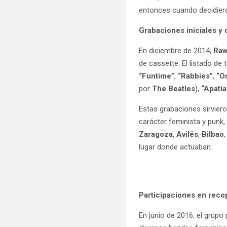
entonces cuando decidie
Grabaciones iniciales y 
En diciembre de 2014,
Ra
de cassette. El listado de 
“Funtime”
,
“Rabbies”
,
“O
por
The Beatles
),
“Apatía
Estas grabaciones sirvier
carácter feminista y punk
Zaragoza
,
Avilés
,
Bilbao
lugar donde actuaban.
Participaciones en reco
En junio de 2016, el grupo 