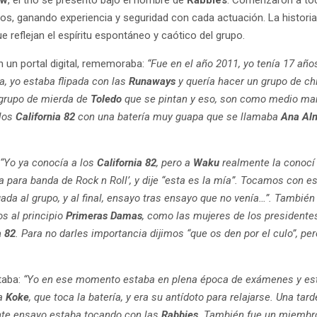
ios, ganando experiencia y seguridad con cada actuación. La histo
e reflejan el espíritu espontáneo y caótico del grupo.
en un portal digital, rememoraba:
“Fue en el año 2011, yo tenía 17 añ
a, yo estaba flipada con las
Runaways
y quería hacer un grupo de ch
 grupo de mierda de
Toledo
que se pintan y eso, son como medio mar
 los
California 82
con una batería muy guapa que se llamaba
Ana Al
:
“Yo ya conocía a los
California 82
, pero a
Waku
realmente la conocí
a para banda de Rock n Roll’, y dije “esta es la mía”. Tocamos con e
ada al grupo, y al final, ensayo tras ensayo que no venía…”. Tambié
s al principio
Primeras Damas
, como las mujeres de los presidente
a 82
. Para no darles importancia dijimos “que os den por el culo”, pe
ntaba:
“Yo en ese momento estaba en plena época de exámenes y est
ga
Koke
, que toca la batería, y era su antídoto para relajarse. Una tard
iente ensayo estaba tocando con las
Rabbies
. También fue un miemb