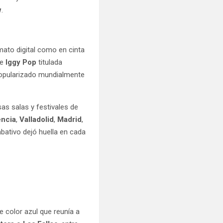
w
.
mato digital como en cinta
de
Iggy Pop
titulada
opularizado mundialmente
as salas y festivales de
encia
,
Valladolid
,
Madrid
,
mbativo dejó huella en cada
de color azul que reunía a