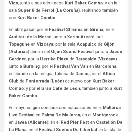
Vigo
, junto a sus admirados
Kurt Baker Combo
; y en la
sala
Super 8
de
Ferrol
(
La Coruña
), repitiendo también
con
Kurt Baker Combo
.
En abril pasan por el
Festival Strenes
en
Girona
, en el
Auditori de la Mercè
junto a
Xarim Aresté
; por
Topagune
en
Vizcaya
; por la sala
Acapulco
de
Gijón
(
Asturias
) dentro del
Gijón Sound Festival
junto a
Jacco
Gardner
; por la
Herriko Plaza
de
Baracaldo
(
Vizcaya
)
junto a
Burning
; por el
Festival Van Van
en
Barcelona
,
celebrado en la antigua fábrica de
Damm
; por el
Attica
Club
de
Ponferrada
(
León
) de nuevo con
Kurt Baker
Combo
; y por el
Gran Café
de
León
, también junto a
Kurt
Baker Combo
.
En mayo su gira continúa con actuaciones en el
Mallorca
Live Festival
en
Palma De Mallorca
; en el
Montgorock
en
Javea
(
Alicante
); en el
Red Pier Fest
en
Castellón De
La Plana
; en el
Festival Sueños De Libertad
en la isla de