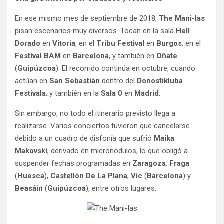
En ese mismo mes de septiembre de 2018,
The Mani-las
pisan escenarios muy diversos. Tocan en la sala
Hell
Dorado
en
Vitoria
, en el
Tribu Festival
en
Burgos
, en el
Festival BAM
en
Barcelona
, y también en
Oñate
(
Guipúzcoa
). El recorrido continúa en octubre, cuando
actúan en
San Sebastián
dentro del
Donostikluba
Festivala
, y también en la
Sala 0
en
Madrid
.
Sin embargo, no todo el itinerario previsto llega a
realizarse. Varios conciertos tuvieron que cancelarse
debido a un cuadro de disfonía que sufrió
Maika
Makovski
, derivado en micronódulos, lo que obligó a
suspender fechas programadas en
Zaragoza
,
Fraga
(
Huesca
),
Castellón De La Plana
,
Vic
(
Barcelona
) y
Beasáin
(
Guipúzcoa
), entre otros lugares.