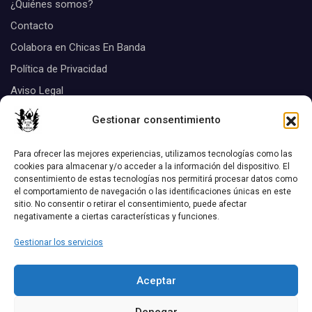
¿Quiénes somos?
Contacto
Colabora en Chicas En Banda
Política de Privacidad
Aviso Legal
Suscribirse
Gestionar consentimiento
Tags
Para ofrecer las mejores experiencias, utilizamos tecnologías como las
cookies para almacenar y/o acceder a la información del dispositivo. El
consentimiento de estas tecnologías nos permitirá procesar datos como
Biografias
el comportamiento de navegación o las identificaciones únicas en este
Aquel disco
chicas Listas
sitio. No consentir o retirar el consentimiento, puede afectar
negativamente a ciertas características y funciones.
Discos
Conciertos
critica de discos
Gestionar los servicios
Las 12 Mejores Canciones De...
entrevistas
Aceptar
Noticias
¿Te Acuerdas?
Reportajes
Denegar