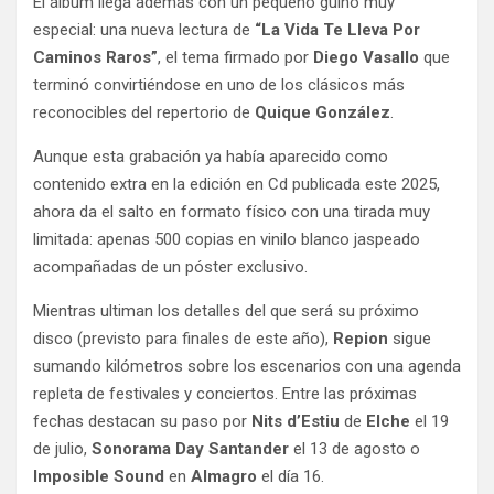
El álbum llega además con un pequeño guiño muy
especial: una nueva lectura de
“La Vida Te Lleva Por
Caminos Raros”
, el tema firmado por
Diego Vasallo
que
terminó convirtiéndose en uno de los clásicos más
reconocibles del repertorio de
Quique González
.
Aunque esta grabación ya había aparecido como
contenido extra en la edición en Cd publicada este 2025,
ahora da el salto en formato físico con una tirada muy
limitada: apenas 500 copias en vinilo blanco jaspeado
acompañadas de un póster exclusivo.
Mientras ultiman los detalles del que será su próximo
disco (previsto para finales de este año),
Repion
sigue
sumando kilómetros sobre los escenarios con una agenda
repleta de festivales y conciertos. Entre las próximas
fechas destacan su paso por
Nits d’Estiu
de
Elche
el 19
de julio,
Sonorama Day Santander
el 13 de agosto o
Imposible Sound
en
Almagro
el día 16.