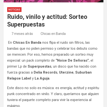
NOTICIAS
Ruido, vinilo y actitud: Sorteo
Superpuestas
7 meses atrás
Chicas en Banda
En
Chicas En Banda
nos flipa el ruido sin filtros, las
bandas que no piden permiso y celebrar los debuts como
se merecen. Por eso, hemos preparado un sorteo muy
especial: un pack completo de
“Noise De Señoras”
, el
primer Lp de
Superpuestas
, un disco que ha nacido con
fuerza gracias a
Delia Records
,
Uterzine
,
Suburban
Relapse Label
y
La Aguja
.
Este disco no solo es música: es energía, actitud y espíritu
punk concentrado en vinilo. Y claro, queríamos que alguien
tuviera el paquete completo para vivir la experiencia al
máximo.