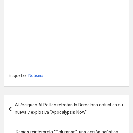
Etiquetas:
Noticias
Navegación
Al·lèrgiques Al Pol·len retratan la Barcelona actual en su
de
nueva y explosiva “Apocalypsis Now”
entradas
Repion reinterpreta “Columnas”, una sesión acústica