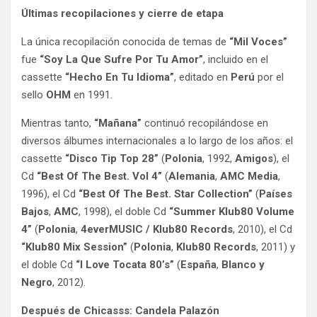
Últimas recopilaciones y cierre de etapa
La única recopilación conocida de temas de
“Mil Voces”
fue
“Soy La Que Sufre Por Tu Amor”
, incluido en el
cassette
“Hecho En Tu Idioma”
, editado en
Perú
por el
sello
OHM
en 1991.
Mientras tanto,
“Mañana”
continuó recopilándose en
diversos álbumes internacionales a lo largo de los años: el
cassette
“Disco Tip Top 28”
(
Polonia
, 1992,
Amigos
), el
Cd
“Best Of The Best. Vol 4”
(
Alemania
,
AMC Media
,
1996), el Cd
“Best Of The Best. Star Collection”
(
Países
Bajos
,
AMC
, 1998), el doble Cd
“Summer Klub80 Volume
4”
(
Polonia
,
4everMUSIC / Klub80 Records
, 2010), el Cd
“Klub80 Mix Session”
(
Polonia
,
Klub80 Records
, 2011) y
el doble Cd
“I Love Tocata 80’s”
(
España
,
Blanco y
Negro
, 2012).
Después de Chicasss: Candela Palazón