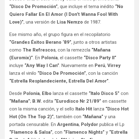
“Disco De Promoción”
, que incluye el tema inédito
“No
Quiero Fallar En El Amor (I Don’t Wanna Fool With
Love)”
, una versión de
Lisa Nemzo
de 1987.
Ese mismo año, el grupo figura en el recopilatorio
“Grandes Éxitos Berano ‘89”
, junto a otros artistas
como
The Refrescos
, con la remezcla
“Mañana
(Euromix)”
. En
Polonia
, el cassette
“Disco Party II”
incluye
“Any Way I Can”
. Nuevamente en
Perú
,
Virrey
lanza el vinilo
“Disco De Promoción”
, con la canción
“Estrella Resplandeciente, Estrella Del Amor”
.
Desde
Polonia
,
Elbo
lanza el cassette
“Italo Disco 5”
con
“Mañana”
;
B.W.
edita
“Eurodisco Nr 21/89”
en cassette
con la misma canción, y el sello
Italo Hit
lanza
“Disco Hot
Hot (On The Top 2)”
, también con
“Mañana”
y una
portada censurable. En
Argentina
,
Polydor
publica el Lp
“Flamenco & Salsa”
, con
“Flamenco Nights”
y
“Estrella