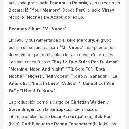
publicado por el sello
Fantom
en
Polonia
, y en su volumen
2 apareció
“Your Memory”
. Desde
Perú
, el sello
Virrey
recopiló
“Noches De Acapulco”
en Lp.
Segundo álbum: “Mil Voces”
En 1990, y nuevamente bajo el sello
Mercury
, el grupo
publica su segundo álbum,
“Mil Voces”
, compuesto por
doce temas que combinaban letras en español e inglés.
Las canciones fueron:
“Soy La Que Sufre Por Tu Amor”
,
“Morning, Noon And Night”
,
“Tú, Solo Tú”
,
“Esta
Noche”
,
“Higher”
,
“Mil Voces”
,
“Todo Al Ganador”
,
“La
Antorcha”
,
“Lost In Love”
,
“Adiós”
,
“I Cannot Let You
Go”
y
“I Need To Know”
.
La producción corrió a cargo de
Christian Walden
y
Steve Singer
, con la participación de músicos
internacionales como
Dean Parks
(guitarra),
Bob Parr
(bajo),
Curt Bisquera
y
Denny Fongheiser
(batería); los