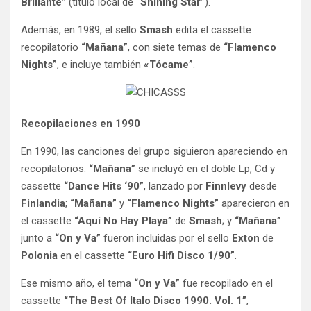
Brillante”
(título local de
“Shining Star”
).
Además, en 1989, el sello
Smash
edita el cassette
recopilatorio
“Mañana”
, con siete temas de
“Flamenco
Nights”
, e incluye también
«Tócame”
.
Recopilaciones en 1990
En 1990, las canciones del grupo siguieron apareciendo en
recopilatorios:
“Mañana”
se incluyó en el doble Lp, Cd y
cassette
“Dance Hits ‘90”
, lanzado por
Finnlevy
desde
Finlandia
;
“Mañana”
y
“Flamenco Nights”
aparecieron en
el cassette
“Aquí No Hay Playa”
de
Smash
; y
“Mañana”
junto a
“On y Va”
fueron incluidas por el sello
Exton
de
Polonia
en el cassette
“Euro Hifi Disco 1/90”
.
Ese mismo año, el tema
“On y Va”
fue recopilado en el
cassette
“The Best Of Italo Disco 1990. Vol. 1”
,