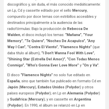
discográfico y, sin duda, el más conocido mediáticamente:
un Lp, Cd y cassette editado por el sello
Mercury
,
compuesto por doce temas con estribillos accesibles y
destinados principalmente a la audiencia de las
radiofórmulas. Bajo la producción de
Rebecca De
Walden
, el disco incluyó los temas:
“Mañana”
,
“Your
Memory”
,
“Te Quiero”
,
“Noches De Acapulco”
,
“Any
Way I Can”
,
“Contra El Viento”
,
“Flamenco Nights”
(que
daba título al álbum),
“I Don’t Wanna Fool With Love”
,
“Shining Star (Estrella Del Amor)”
,
“Con Todas Menos
Conmigo”
,
“Who’s Gonna Ever Love More”
y
“On y Va”
.
El disco
“Flamenco Nights”
no solo fue editado en
España
, sino que también fue publicado en formato Cd en
Japón
(
Mercury
),
Estados Unidos
(
Polydor
) y otros
países europeos (
Polydor
); en Lp en
Alemania
(
Polydor
)
y
Sudáfrica
(
Mercury
); y en cassette en
Argentina
(
Polydor
). En 1990, el álbum se relanzó en Lp en