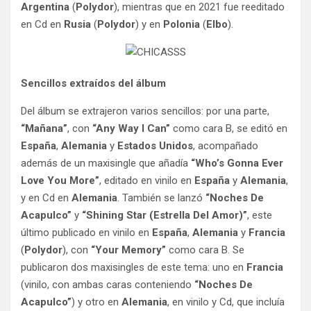
Argentina
(
Polydor
), mientras que en 2021 fue reeditado
en Cd en
Rusia
(
Polydor
) y en
Polonia
(
Elbo
).
Sencillos extraídos del álbum
Del álbum se extrajeron varios sencillos: por una parte,
“Mañana”
, con
“Any Way I Can”
como cara B, se editó en
España
,
Alemania
y
Estados Unidos
, acompañado
además de un maxisingle que añadía
“Who’s Gonna Ever
Love You More”
, editado en vinilo en
España
y
Alemania
,
y en Cd en
Alemania
. También se lanzó
“Noches De
Acapulco”
y
“Shining Star (Estrella Del Amor)”
, este
último publicado en vinilo en
España
,
Alemania
y
Francia
(
Polydor
), con
“Your Memory”
como cara B. Se
publicaron dos maxisingles de este tema: uno en
Francia
(vinilo, con ambas caras conteniendo
“Noches De
Acapulco”
) y otro en
Alemania
, en vinilo y Cd, que incluía