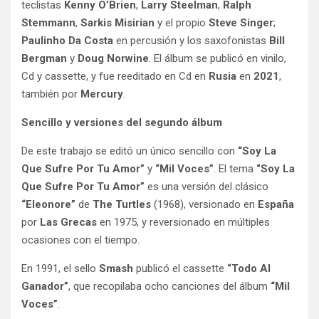
teclistas
Kenny O’Brien
,
Larry Steelman
,
Ralph
Stemmann
,
Sarkis Misirian
y el propio
Steve Singer
;
Paulinho Da Costa
en percusión y los saxofonistas
Bill
Bergman
y
Doug Norwine
. El álbum se publicó en vinilo,
Cd y cassette, y fue reeditado en Cd en
Rusia
en
2021
,
también por
Mercury
.
Sencillo y versiones del segundo álbum
De este trabajo se editó un único sencillo con
“Soy La
Que Sufre Por Tu Amor”
y
“Mil Voces”
. El tema
“Soy La
Que Sufre Por Tu Amor”
es una versión del clásico
“Eleonore”
de
The Turtles
(1968), versionado en
España
por
Las Grecas
en 1975, y reversionado en múltiples
ocasiones con el tiempo.
En 1991, el sello
Smash
publicó el cassette
“Todo Al
Ganador”
, que recopilaba ocho canciones del álbum
“Mil
Voces”
.