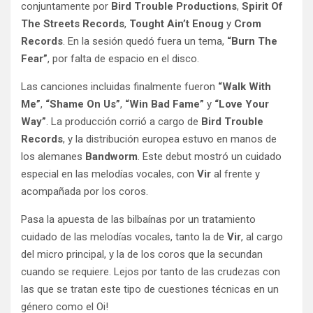
conjuntamente por
Bird Trouble Productions
,
Spirit Of
The Streets Records
,
Tought Ain’t Enoug
y
Crom
Records
. En la sesión quedó fuera un tema,
“Burn The
Fear”
, por falta de espacio en el disco.
Las canciones incluidas finalmente fueron
“Walk With
Me”
,
“Shame On Us”
,
“Win Bad Fame”
y
“Love Your
Way”
. La producción corrió a cargo de
Bird Trouble
Records
, y la distribución europea estuvo en manos de
los alemanes
Bandworm
. Este debut mostró un cuidado
especial en las melodías vocales, con
Vir
al frente y
acompañada por los coros.
Pasa la apuesta de las bilbaínas por un tratamiento
cuidado de las melodías vocales, tanto la de
Vir
, al cargo
del micro principal, y la de los coros que la secundan
cuando se requiere. Lejos por tanto de las crudezas con
las que se tratan este tipo de cuestiones técnicas en un
género como el Oi!