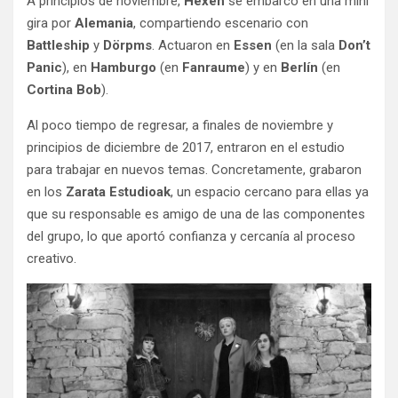
A principios de noviembre,
Hexen
se embarcó en una mini
gira por
Alemania
, compartiendo escenario con
Battleship
y
Dörpms
. Actuaron en
Essen
(en la sala
Don’t
Panic
), en
Hamburgo
(en
Fanraume
) y en
Berlín
(en
Cortina Bob
).
Al poco tiempo de regresar, a finales de noviembre y
principios de diciembre de 2017, entraron en el estudio
para trabajar en nuevos temas. Concretamente, grabaron
en los
Zarata Estudioak
, un espacio cercano para ellas ya
que su responsable es amigo de una de las componentes
del grupo, lo que aportó confianza y cercanía al proceso
creativo.