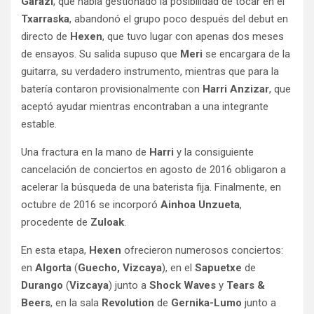
Garazi
, que había gestionado la posibilidad de tocar en el
Txarraska
, abandonó el grupo poco después del debut en
directo de
Hexen
, que tuvo lugar con apenas dos meses
de ensayos. Su salida supuso que
Meri
se encargara de la
guitarra, su verdadero instrumento, mientras que para la
batería contaron provisionalmente con
Harri Anzizar
, que
aceptó ayudar mientras encontraban a una integrante
estable.
Una fractura en la mano de
Harri
y la consiguiente
cancelación de conciertos en agosto de 2016 obligaron a
acelerar la búsqueda de una baterista fija. Finalmente, en
octubre de 2016 se incorporó
Ainhoa Unzueta
,
procedente de
Zuloak
.
En esta etapa,
Hexen
ofrecieron numerosos conciertos:
en
Algorta
(
Guecho, Vizcaya
), en el
Sapuetxe
de
Durango
(
Vizcaya
) junto a
Shock Waves
y
Tears &
Beers
, en la sala
Revolution
de
Gernika-Lumo
junto a