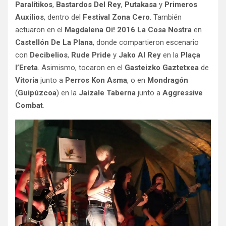
Paralítikos
,
Bastardos Del Rey
,
Putakasa
y
Primeros
Auxilios
, dentro del
Festival Zona Cero
. También
actuaron en el
Magdalena Oi! 2016 La Cosa Nostra
en
Castellón De La Plana
, donde compartieron escenario
con
Decibelios
,
Rude Pride
y
Jako Al Rey
en la
Plaça
l’Ereta
. Asimismo, tocaron en el
Gasteizko Gaztetxea
de
Vitoria
junto a
Perros Kon Asma
, o en
Mondragón
(
Guipúzcoa
) en la
Jaizale Taberna
junto a
Aggressive
Combat
.