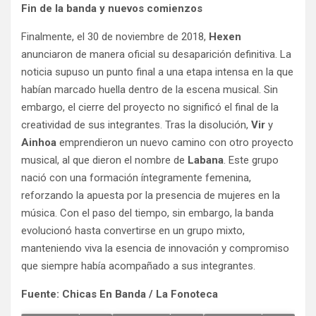
Fin de la banda y nuevos comienzos
Finalmente, el 30 de noviembre de 2018,
Hexen
anunciaron de manera oficial su desaparición definitiva. La
noticia supuso un punto final a una etapa intensa en la que
habían marcado huella dentro de la escena musical. Sin
embargo, el cierre del proyecto no significó el final de la
creatividad de sus integrantes. Tras la disolución,
Vir
y
Ainhoa
emprendieron un nuevo camino con otro proyecto
musical, al que dieron el nombre de
Labana
. Este grupo
nació con una formación íntegramente femenina,
reforzando la apuesta por la presencia de mujeres en la
música. Con el paso del tiempo, sin embargo, la banda
evolucionó hasta convertirse en un grupo mixto,
manteniendo viva la esencia de innovación y compromiso
que siempre había acompañado a sus integrantes.
Haz clic en
Haz clic en
Haz clic en
«Estoy de
«Estoy de
«Estoy de
Fuente: Chicas En Banda / La Fonoteca
acuerdo» para
acuerdo» para
acuerdo» para