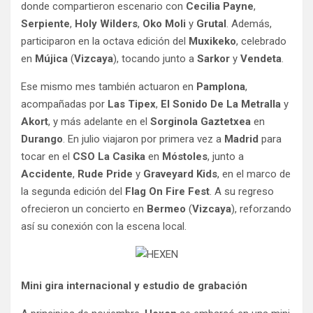
donde compartieron escenario con
Cecilia Payne
,
Serpiente
,
Holy Wilders
,
Oko Moli
y
Grutal
. Además,
participaron en la octava edición del
Muxikeko
, celebrado
en
Mújica
(
Vizcaya
), tocando junto a
Sarkor
y
Vendeta
.
Ese mismo mes también actuaron en
Pamplona
,
acompañadas por
Las Tipex
,
El Sonido De La Metralla
y
Akort
, y más adelante en el
Sorginola Gaztetxea
en
Durango
. En julio viajaron por primera vez a
Madrid
para
tocar en el
CSO La Casika
en
Móstoles
, junto a
Accidente
,
Rude Pride
y
Graveyard Kids
, en el marco de
la segunda edición del
Flag On Fire Fest
. A su regreso
ofrecieron un concierto en
Bermeo
(
Vizcaya
), reforzando
así su conexión con la escena local.
Mini gira internacional y estudio de grabación