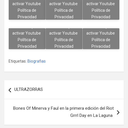
activar Youtube
activar Youtube
activar Youtube
Política de
Política de
Política de
Haz clic en
Haz clic en
Haz clic en
Privacidad
Privacidad
Privacidad
«Estoy de
«Estoy de
«Estoy de
acuerdo» para
acuerdo» para
acuerdo» para
Estoy de
Estoy de
Estoy de
activar Youtube
activar Youtube
activar Youtube
acuerdo
acuerdo
acuerdo
Política de
Política de
Política de
Privacidad
Privacidad
Privacidad
Estoy de
Estoy de
Estoy de
Etiquetas:
Biografias
acuerdo
acuerdo
acuerdo
Navegación
ULTRAZORRAS
de
entradas
Bones Of Minerva y Faul en la primera edición del Riot
Grrrl Day en La Laguna