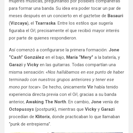
mujeres músicas, preguntando por posibles compañeras
para formar una banda. Su idea era poder tocar un par de
meses después en un concierto en el gaztetxe de
Basauri
(
Vizcaya
), el
Txarraska
. Entre los estilos que sugería
figuraba el Oi!, precisamente el que recibió mayor interés
por parte de quienes respondieron.
Así comenzó a configurarse la primera formación:
Jone
“Cash” González
en el bajo,
María “Mery”
a la batería, y
Garazi
y
Vicky
en las guitarras. Todas compartían una
misma sensación:
«Nos hallábamos en ese punto de haber
terminado con nuestros grupos anteriores y tener ese
mono por tocar»
. De hecho, únicamente
Vir
había tenido
experiencia directa previa con el Oi!, gracias a su banda
anterior,
Awaking The North
. En cambio,
Jone
venía de
Octopussys
(postpunk), mientras que
Vicky
y
Garazi
procedían de
Klitorix
, donde practicaban lo que llamaban
“punk de entrepierna”.