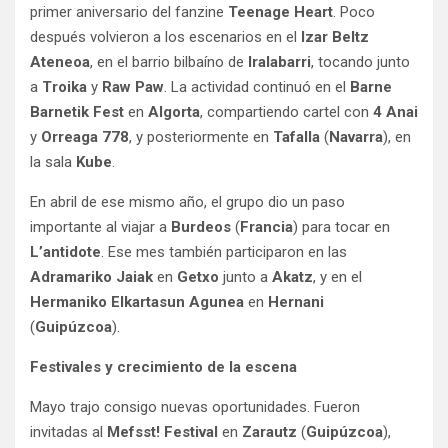
primer aniversario del fanzine
Teenage Heart
. Poco
después volvieron a los escenarios en el
Izar Beltz
Ateneoa
, en el barrio bilbaíno de
Iralabarri
, tocando junto
a
Troika
y
Raw Paw
. La actividad continuó en el
Barne
Barnetik Fest
en
Algorta
, compartiendo cartel con
4 Anai
y
Orreaga 778
, y posteriormente en
Tafalla
(
Navarra
), en
la sala
Kube
.
En abril de ese mismo año, el grupo dio un paso
importante al viajar a
Burdeos
(
Francia
) para tocar en
L’antidote
. Ese mes también participaron en las
Adramariko Jaiak
en
Getxo
junto a
Akatz
, y en el
Hermaniko Elkartasun Agunea
en
Hernani
(
Guipúzcoa
).
Festivales y crecimiento de la escena
Mayo trajo consigo nuevas oportunidades. Fueron
invitadas al
Mefsst! Festival
en
Zarautz
(
Guipúzcoa
),