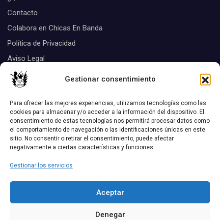
Contacto
Colabora en Chicas En Banda
Política de Privacidad
Aviso Legal
Suscribirse
Gestionar consentimiento
Tags
Para ofrecer las mejores experiencias, utilizamos tecnologías como las
cookies para almacenar y/o acceder a la información del dispositivo. El
consentimiento de estas tecnologías nos permitirá procesar datos como
Biografias
el comportamiento de navegación o las identificaciones únicas en este
Aquel disco
chicas Listas
sitio. No consentir o retirar el consentimiento, puede afectar
negativamente a ciertas características y funciones.
Discos
Conciertos
critica de discos
Gestionar los servicios
Las 12 Mejores Canciones De...
entrevistas
Aceptar
Noticias
¿Te Acuerdas?
Reportajes
Denegar