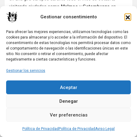
visitando ciudades como
Malmoe
y
Gotemburgo
en
Suecia
,
Kiel
,
Düsseldorf
y
Berlín
en
Alemania
,
Teplice
Gestionar consentimiento
en
Chequia
,
Viena
y
Salzburgo
en
Austria
,
Groninga
y
Tilburgo
en
Países Bajos
,
Southampton
,
Newcastle
Para ofrecer las mejores experiencias, utilizamos tecnologías como las
Upon Tyne
y
Londres
en
Reino Unido
,
París
y
Rennes
cookies para almacenar y/o acceder a la información del dispositivo. El
consentimiento de estas tecnologías nos permitirá procesar datos como
en
Francia
, y
Madrid
,
Barcelona
,
Bilbao
y
Benidorm
el comportamiento de navegación o las identificaciones únicas en este
(Alicante) en
España
.
sitio. No consentir o retirar el consentimiento, puede afectar
negativamente a ciertas características y funciones.
Colaboración con el Muskelrock Festival
Gestionar los servicios
Con motivo del 10º aniversario del
Muskelrock Festival
sueco, se editó un vinilo conmemorativo que incluía
Aceptar
algunos de los grupos que habían pasado por el festival,
entre los que no podían faltar
Lizzies
. Para la ocasión, la
Denegar
banda contribuyó con
“Talk Shit And Get Hit”
, tema
Ver preferencias
perteneciente a su último álbum. El disco, autoeditado por
el propio festival, contó además con la participación de
Política de Privacidad
Política de Privacidad
Aviso Legal
bandas como
Metalucifer
,
Ashbury
,
Thor
o
Drakar
,