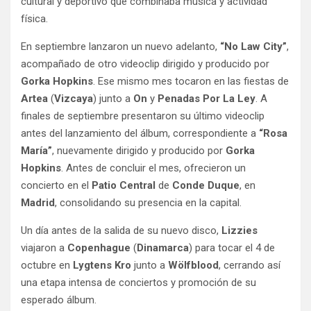
cultural y deportivo que combinaba música y actividad
física.
En septiembre lanzaron un nuevo adelanto,
“No Law City”
,
acompañado de otro videoclip dirigido y producido por
Gorka Hopkins
. Ese mismo mes tocaron en las fiestas de
Artea
(
Vizcaya
) junto a
On
y
Penadas Por La Ley
. A
finales de septiembre presentaron su último videoclip
antes del lanzamiento del álbum, correspondiente a
“Rosa
María”
, nuevamente dirigido y producido por
Gorka
Hopkins
. Antes de concluir el mes, ofrecieron un
concierto en el
Patio Central
de
Conde Duque
, en
Madrid
, consolidando su presencia en la capital.
Un día antes de la salida de su nuevo disco,
Lizzies
viajaron a
Copenhague
(
Dinamarca
) para tocar el 4 de
octubre en
Lygtens Kro
junto a
Wölfblood
, cerrando así
una etapa intensa de conciertos y promoción de su
esperado álbum.