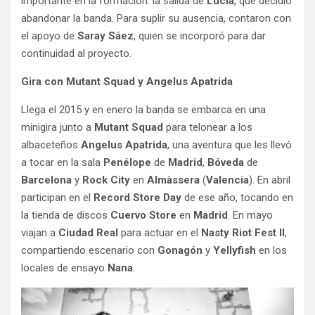
importante en la formación: la salida de
Lucía
, que decidió
abandonar la banda. Para suplir su ausencia, contaron con
el apoyo de
Saray Sáez
, quien se incorporó para dar
continuidad al proyecto.
Gira con Mutant Squad y Angelus Apatrida
Llega el 2015 y en enero la banda se embarca en una
minigira junto a
Mutant Squad
para telonear a los
albaceteños
Angelus Apatrida
, una aventura que les llevó
a tocar en la sala
Penélope
de
Madrid
,
Bóveda
de
Barcelona
y
Rock City
en
Almàssera
(
Valencia
). En abril
participan en el
Record Store Day
de ese año, tocando en
la tienda de discos
Cuervo Store
en
Madrid
. En mayo
viajan a
Ciudad Real
para actuar en el
Nasty Riot Fest II
,
compartiendo escenario con
Gonagón
y
Yellyfish
en los
locales de ensayo
Nana
.