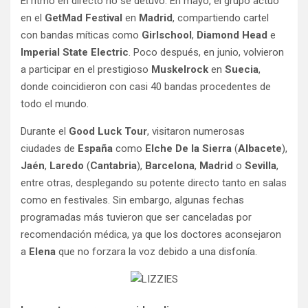
El ritmo en directo no se detuvo. En mayo, el grupo actuó
en el
GetMad Festival
en
Madrid
, compartiendo cartel
con bandas míticas como
Girlschool
,
Diamond Head
e
Imperial State Electric
. Poco después, en junio, volvieron
a participar en el prestigioso
Muskelrock
en
Suecia
,
donde coincidieron con casi 40 bandas procedentes de
todo el mundo.
Durante el
Good Luck Tour
, visitaron numerosas
ciudades de
España
como
Elche De la Sierra
(
Albacete
),
Jaén
,
Laredo
(
Cantabria
),
Barcelona
,
Madrid
o
Sevilla
,
entre otras, desplegando su potente directo tanto en salas
como en festivales. Sin embargo, algunas fechas
programadas más tuvieron que ser canceladas por
recomendación médica, ya que los doctores aconsejaron
a
Elena
que no forzara la voz debido a una disfonía.