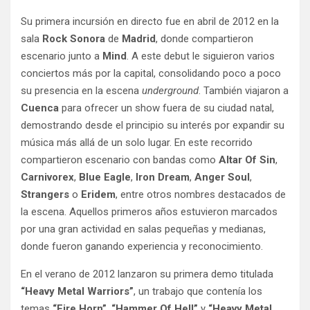
Su primera incursión en directo fue en abril de 2012 en la
sala
Rock Sonora
de
Madrid
, donde compartieron
escenario junto a
Mind
. A este debut le siguieron varios
conciertos más por la capital, consolidando poco a poco
su presencia en la escena
underground
. También viajaron a
Cuenca
para ofrecer un show fuera de su ciudad natal,
demostrando desde el principio su interés por expandir su
música más allá de un solo lugar. En este recorrido
compartieron escenario con bandas como
Altar Of Sin
,
Carnivorex
,
Blue Eagle
,
Iron Dream
,
Anger Soul
,
Strangers
o
Eridem
, entre otros nombres destacados de
la escena. Aquellos primeros años estuvieron marcados
por una gran actividad en salas pequeñas y medianas,
donde fueron ganando experiencia y reconocimiento.
En el verano de 2012 lanzaron su primera demo titulada
“Heavy Metal Warriors”
, un trabajo que contenía los
temas
“Fire Horn”
,
“Hammer Of Hell”
y
“Heavy Metal