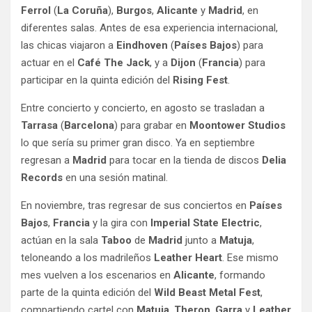
Ferrol
(
La Coruña
),
Burgos
,
Alicante
y
Madrid
, en
diferentes salas. Antes de esa experiencia internacional,
las chicas viajaron a
Eindhoven
(
Países Bajos
) para
actuar en el
Café The Jack
, y a
Dijon
(
Francia
) para
participar en la quinta edición del
Rising Fest
.
Entre concierto y concierto, en agosto se trasladan a
Tarrasa
(
Barcelona
) para grabar en
Moontower Studios
lo que sería su primer gran disco. Ya en septiembre
regresan a
Madrid
para tocar en la tienda de discos
Delia
Records
en una sesión matinal.
En noviembre, tras regresar de sus conciertos en
Países
Bajos
,
Francia
y la gira con
Imperial State Electric
,
actúan en la sala
Taboo
de
Madrid
junto a
Matuja
,
teloneando a los madrileños
Leather Heart
. Ese mismo
mes vuelven a los escenarios en
Alicante
, formando
parte de la quinta edición del
Wild Beast Metal Fest
,
compartiendo cartel con
Matuja
,
Theron
,
Garra
y
Leather