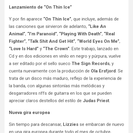
Lanzamiento de “On Thin Ice”
Y por fin aparece
“On Thin Ice”
, que incluye, además de
las canciones que sirvieron de adelanto,
“Like An
Animal”
,
“I’m Paranoid”
,
“Playing With Death”
,
“Real
Fighter”
,
“Talk Shit And Get Hit”
,
“World Eyes On Me”
,
“Love Is Hard”
y
“The Crown”
. Este trabajo, lanzado en
Cd y en dos ediciones en vinilo en negro y púrpura, vuelve
a ser editado por el sello sueco
The Sign Records
, y
cuenta nuevamente con la producción de
Ola Ersfjord
. Se
trata de un disco más maduro, reflejo de la experiencia de
la banda, con algunas sintonías más melódicas y
desgarradores riffs de guitarra en los que se pueden
apreciar claros destellos del estilo de
Judas Priest
.
Nueva gira europea
Sin tiempo para descansar,
Lizzies
se embarcan de nuevo
en una gira europea durante todo el mes de octubre,