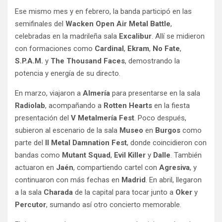
Ese mismo mes y en febrero, la banda participó en las
semifinales del
Wacken Open Air Metal Battle
,
celebradas en la madrileña sala
Excalibur
. Allí se midieron
con formaciones como
Cardinal
,
Ekram
,
No Fate
,
S.P.A.M.
y
The Thousand Faces
, demostrando la
potencia y energía de su directo.
En marzo, viajaron a
Almería
para presentarse en la sala
Radiolab
, acompañando a
Rotten Hearts
en la fiesta
presentación del
V Metalmería Fest
. Poco después,
subieron al escenario de la sala
Museo
en
Burgos
como
parte del
II Metal Damnation Fest
, donde coincidieron con
bandas como
Mutant Squad
,
Evil Killer
y
Dalle
. También
actuaron en
Jaén
, compartiendo cartel con
Agresiva
, y
continuaron con más fechas en
Madrid
. En abril, llegaron
a la sala
Charada
de la capital para tocar junto a
Oker
y
Percutor
, sumando así otro concierto memorable.