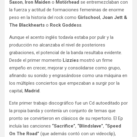
Saxon
,
Iron Maiden
o
Motörhead
se entremezclaban con
la fuerza y actitud de formaciones femeninas de enorme
peso en la historia del rock como
Girlschool
,
Joan Jett &
The Blackhearts
o
Rock Goddess
.
Aunque el acento inglés todavía estaba por pulir y la
producción no alcanzaba el nivel de posteriores
grabaciones, el potencial de la banda resultaba evidente.
Desde el primer momento
Lizzies
mostró un firme
empeño en crecer, mejorar y consolidarse como grupo,
afinando su sonido y engrasándose como una máquina en
los múltiples conciertos que empezaban a surgir por la
capital,
Madrid
.
Este primer trabajo discográfico fue un Cd autoeditado por
la propia banda y contenía un conjunto de temas que
pronto se convirtieron en clásicos de su repertorio. El Ep
incluía las canciones
“Sacrifice”
,
“Blindslave”
,
“Speed
On The Road”
(que además contó con un videoclip),