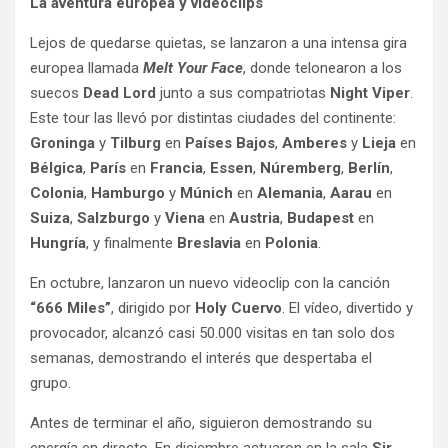
La aventura europea y videoclips
Lejos de quedarse quietas, se lanzaron a una intensa gira
europea llamada
Melt Your Face
, donde telonearon a los
suecos
Dead Lord
junto a sus compatriotas
Night Viper
.
Este tour las llevó por distintas ciudades del continente:
Groninga
y
Tilburg
en
Países Bajos
,
Amberes
y
Lieja
en
Bélgica
,
París
en
Francia
,
Essen
,
Núremberg
,
Berlín
,
Colonia
,
Hamburgo
y
Múnich
en
Alemania
,
Aarau
en
Suiza
,
Salzburgo
y
Viena
en
Austria
,
Budapest
en
Hungría
, y finalmente
Breslavia
en
Polonia
.
En octubre, lanzaron un nuevo videoclip con la canción
“666 Miles”
, dirigido por
Holy Cuervo
. El vídeo, divertido y
provocador, alcanzó casi 50.000 visitas en tan solo dos
semanas, demostrando el interés que despertaba el
grupo.
Antes de terminar el año, siguieron demostrando su
energía en directo. En diciembre actuaron en la sala
Sir