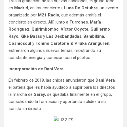
Tras la grabación de las nuevas canciones, el grupo tocó
en
Madrid
, en los conciertos
Luna De Octubre
, un evento
organizado por
M21 Radio
, que además emitía el
concierto en directo. Allí, junto a
Turrones
,
María
Rodríguez
,
Quirimbombo
,
Víctor Coyote
,
Guillermo
Rayo
,
Kike Basas
y
Las Desbandadas
,
Bambikina
,
Cosmosoul
y
Tonino Carotone & Piluka Aranguren
,
estrenaron algunos nuevos temas, mostrando su
constante energía y conexión con el público.
Incorporación de Dani Vera
En febrero de 2018, las chicas anunciaron que
Dani Vera
,
el batería que les había ayudado a suplir para los directos
la marcha de
Saray
, se quedaba finalmente en el grupo,
consolidando la formación y aportando solidez a su
sonido en directo.