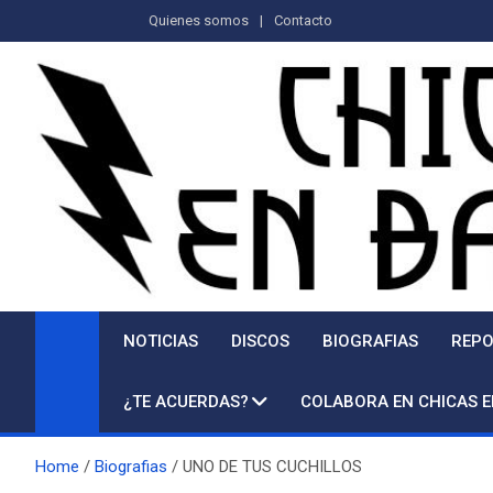
Saltar
Quienes somos
Contacto
al
contenido
NOTICIAS
DISCOS
BIOGRAFIAS
REPO
¿TE ACUERDAS?
COLABORA EN CHICAS 
Home
Biografias
UNO DE TUS CUCHILLOS