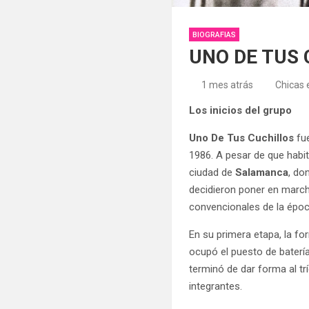
BIOGRAFIAS
UNO DE TUS
1 mes atrás
Chicas
Los inicios del grupo
Uno De Tus Cuchillos
fu
1986. A pesar de que habit
ciudad de
Salamanca
, do
decidieron poner en march
convencionales de la épo
En su primera etapa, la f
ocupó el puesto de bater
terminó de dar forma al tr
integrantes.