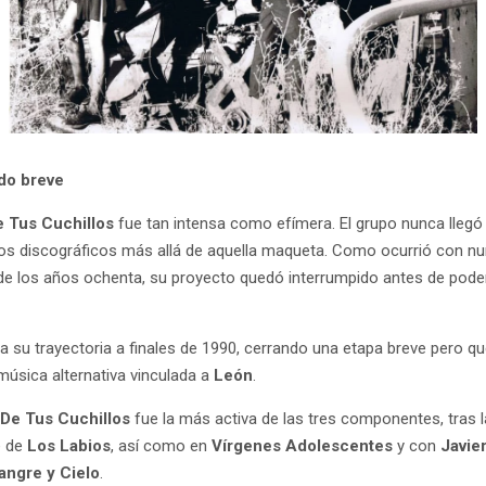
ado breve
e Tus Cuchillos
fue tan intensa como efímera. El grupo nunca llegó
bajos discográficos más allá de aquella maqueta. Como ocurrió con
 de los años ochenta, su proyecto quedó interrumpido antes de poder
a su trayectoria a finales de 1990, cerrando una etapa breve pero q
 música alternativa vinculada a
León
.
De Tus Cuchillos
fue la más activa de las tres componentes, tras 
e de
Los Labios
, así como en
Vírgenes Adolescentes
y con
Javie
angre y Cielo
.