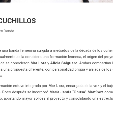
 CUCHILLOS
 en Banda
e una banda femenina surgida a mediados de la década de los oche
ualmente se la considera una formación leonesa, el origen del proye
nde se conocieron
Mar Lora
y
Alicia Salguero
. Ambas compartían i
a una propuesta diferente, con personalidad propia y alejada de l
ca.
ormación estuvo integrada por
Mar Lora
, encargada de la voz y el baj
ía. Poco después se incorporó
María Jesús “Chusa” Martínez
como 
ío, aportando mayor solidez al proyecto y consolidando una estrecha