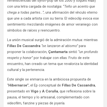
reminiscencias del synth-pop de los 2000 y toques R&B)
con una letra cargada de nostalgia: “
Teño un acento que
chega a todas partes…”
, una afirmación del vínculo eterno
que une a cada artista con su tierra. El videoclip evoca ese
sentimiento mezclando imágenes de amor veraniego con
símbolos de raíces y reencuentro.
La unión musical surgió de la admiración mutua: mientras
Fillas De Cassandra
“se lanzaron al abismo”
para
proponer la colaboración,
Çantamarta
sintió
“un profundo
respeto y honor”
por trabajar con ellas. Fruto de este
encuentro, han creado un tema que revaloriza la identidad
cultural y la pertenencia.
Este single se enmarca en la ambiciosa propuesta de
“
Hibernarse”
, el Ep conceptual de
Fillas De Cassandra
,
presentado en
Vigo
y
A Coruña
, que reflexiona sobre la
pausa, el tiempo y lo artesanal, complementado con
videofilm, fanzine y piezas de joyería.