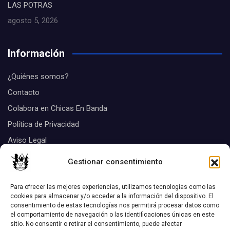
LAS POTRAS
agosto 5, 2026
Información
¿Quiénes somos?
Contacto
Colabora en Chicas En Banda
Política de Privacidad
Aviso Legal
Suscribirse
Gestionar consentimiento
Tags
Para ofrecer las mejores experiencias, utilizamos tecnologías como las
cookies para almacenar y/o acceder a la información del dispositivo. El
consentimiento de estas tecnologías nos permitirá procesar datos como
Biografias
el comportamiento de navegación o las identificaciones únicas en este
Aquel disco
chicas Listas
sitio. No consentir o retirar el consentimiento, puede afectar