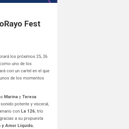
noRayo Fest
ebrará los próximos 25, 26
o como uno de los
ará con un cartel en el que
lgunos de los momentos
nas
Marina
y
Teresa
 sonido potente y visceral,
cenario con
La 126
, trío
 gracias a su propuesta
 y Amor Líquido
,