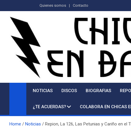
Saltar
Quienes somos
Contacto
al
contenido
NOTICIAS
DISCOS
BIOGRAFIAS
REPO
¿TE ACUERDAS?
COLABORA EN CHICAS 
Home
Noticias
Repion, La 126, Las Petunias y Cariño en el