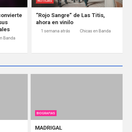
NOTICIAS
convierte
“Rojo Sangre” de Las Titis,
sus
ahora en vinilo
ales
1 semana atrás
Chicas en Banda
en Banda
BIOGRAFIAS
MADRIGAL