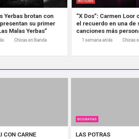
NOTICIAS
s Yerbas brotan con
“X Dos”: Carmen Loor 
 presentan su primer
el recuerdo en una de 
“Las Malas Yerbas”
canciones más person
rás
Chicas en Banda
1 semana atrás
Chicas 
BIOGRAFIAS
LI CON CARNE
LAS POTRAS