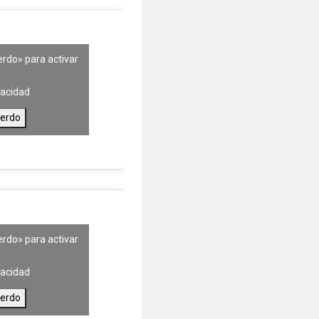
erdo» para activar
e
vacidad
uerdo
erdo» para activar
e
vacidad
uerdo