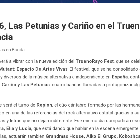
6, Las Petunias y Cariño en el True
ncia
cas en Banda
verá a vibrar con la nueva edición del
TruenoRayo Fest
, que se cel
Mutant: Espacio De Artes Vivas
. El festival, que se ha consolidad
 diversos de la música alternativa e independiente en
España
, cont
 Cariño y Las Petunias
, cuatro bandas llamadas a protagonizar a
e será el turno de
Repion
, el dúo cántabro formado por las herma
do en una de las referencias del rock alternativo estatal gracias a su
adas y letras que no dejan indiferente. Ese mismo día compartirán es
a, Elia y Lucía
, que está dando que hablar en la escena emergente
ellas, actuarán también
Grandmas House, Aiko El Grupo, Kokoshca