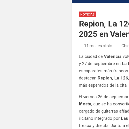
NOTICIAS
Repion, La 12
2025 en Vale
11 meses atrás
Chi
La ciudad de
Valencia
vol
y 27 de septiembre en
La 
escaparates más frescos y
destacan
Repion, La 126,
más esperados de la cita.
El viernes 26 de septiembr
Iñesta
, que se ha converti
cargado de guitarras afil
ilicitano integrado por
Laur
fresca y directa. Junto a 