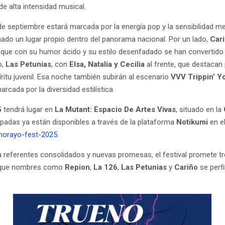
e alta intensidad musical.
de septiembre estará marcada por la energía pop y la sensibilidad 
ado un lugar propio dentro del panorama nacional. Por un lado,
Car
, que con su humor ácido y su estilo desenfadado se han convertido
o,
Las Petunias
, con
Elsa, Natalia y Cecilia
al frente, que destacan
ritu juvenil. Esa noche también subirán al escenario
VVV Trippin’ Y
rcada por la diversidad estilística.
5
tendrá lugar en
La Mutant: Espacio De Artes Vivas
, situado en la
cipadas ya están disponibles a través de la plataforma
Notikumi
en el
norayo-fest-2025
.
 referentes consolidados y nuevas promesas, el festival promete t
os que nombres como
Repion
,
La 126
,
Las Petunias
y
Cariño
se perf