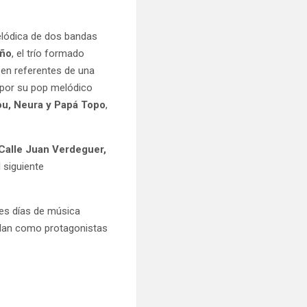
melódica de dos bandas
iño
, el trío formado
 en referentes de una
 por su pop melódico
ou, Neura y Papá Topo
,
Calle Juan Verdeguer,
 siguiente
res días de música
ilan como protagonistas