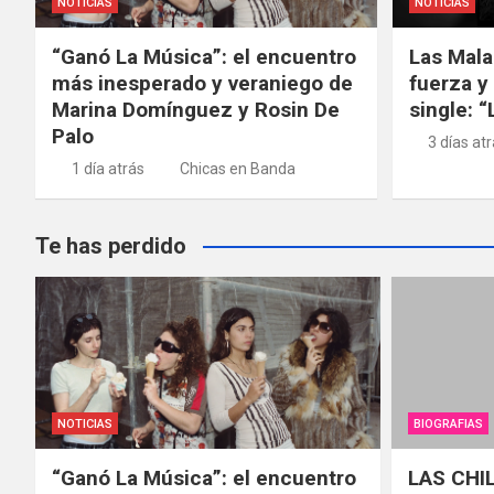
NOTICIAS
NOTICIAS
“Ganó La Música”: el encuentro
Las Mala
más inesperado y veraniego de
fuerza y
Marina Domínguez y Rosin De
single: 
Palo
3 días at
1 día atrás
Chicas en Banda
Te has perdido
NOTICIAS
BIOGRAFIAS
“Ganó La Música”: el encuentro
LAS CHI