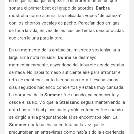
en el que había que empezar a interpretar antes de que
sonara el primer beat del grupo de acordes.
Barbra
mostraba cómo alternar las delicadas voces “de cabeza”
con los chorros vocales de pecho. Parecían dos amigas
de toda la vida, en vez de las casi perfectas desconocidas
que eran la una para la otra.
En un momento de la grabación, mientras sostenían una
larguísima nota musical,
Donna
se desmayó
momentáneamente, cayéndose del taburete donde estaba
sentada. No había tomado suficiente aire para afrontar el
reto de mantener tanto tiempo una nota. Llevaba varios
días seguidos haciendo conciertos y estaba muy cansada.
La sorpresa de la
Summer
fue cuando, ya consciente y
desde el suelo, vio que la
Streisand
seguía manteniendo la
nota hasta el final planificado y sólo entonces fue cuando
se dirigió a ella preguntándole si se encontraba bien. La
Summer
contaba esa anécdota cada vez que le
preguntaban en entrevistas cómo había sido la experiencia