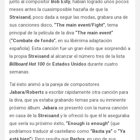
junto al compositor
Bob Esty
, habían logrado unos pocos
meses antes la cuasimposible hazaña de que la
Streisand
, poco dada a seguir las modas, grabara una de
sus canciones disco,
“The main event/Fight”
, tema
principal de la película de la diva
“The main event”
(
“Combate de fondo”
, en su libérrima adaptación
española). Esta canción fue un gran éxito que sorprendió a
la propia
Streisand
al alcanzar el número tres de la lista
Billboard Hot 100
de
Estados Unidos
durante cuatro
semanas.
Tal éxito animó a la pareja de compositores
Jabara/Roberts
a escribir rápidamente otra canción para
la diva, que ya estaba grabando temas para su inminente
próximo álbum.
Jabara
se presentó con la nueva canción
en casa de la
Streisand
y le ofreció lo que él le aseguraba
que sería su próximo éxito,
“Enough is enough”
(que
podríamos traducir al castellano como
“Basta ya”
o
“Ya
está bien”
). Pero resulta que
Barbra
, en uno de sus