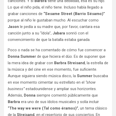
canciones. Y si
Barbra
tiene una debilidad, esa es su hijo.
Lo que el niño pida, el niño tiene. Incluso había llegado a
grabar canciones de
“Sesame Street (Barrio Sésamo)”
porque al niño le gustaban mucho. Al escuchar como
Jason
le pedía a su madre que, por favor, cantara esa
canción junto a su “ídola”,
Jabara
sonrió con el
convencimiento de que la batalla estaba ganada.
Poco o nada se ha comentado de cómo fue convencer a
Donna Summer
de que hiciera el dúo. Es de suponer que
la mera idea de grabar con
Barbra Streisand
, la estrella de
la música y del cine en ese momento, fue suficiente.
Aunque siguiera siendo música disco, la
Summer
buscaba
en ese momento cimentar su estrellato en el
“show
business”
estadounidense y ampliar sus horizontes.
Además,
Donna
siempre comentó públicamente que
Barbra
era uno de sus ídolos musicales y solía incluir
“The way we were (Tal como éramos)”
, un tema clásico
de la
Streisand
, en el repertorio de sus conciertos. En