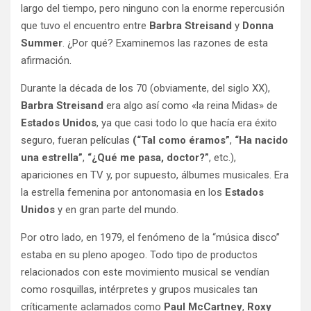
largo del tiempo, pero ninguno con la enorme repercusión
que tuvo el encuentro entre
Barbra Streisand
y
Donna
Summer
. ¿Por qué? Examinemos las razones de esta
afirmación.
Durante la década de los 70 (obviamente, del siglo XX),
Barbra Streisand
era algo así como «la reina Midas» de
Estados Unidos
, ya que casi todo lo que hacía era éxito
seguro, fueran películas
(“Tal como éramos”
,
“Ha nacido
una estrella”
,
“¿Qué me pasa, doctor?”
, etc.),
apariciones en TV y, por supuesto, álbumes musicales. Era
la estrella femenina por antonomasia en los
Estados
Unidos
y en gran parte del mundo.
Por otro lado, en 1979, el fenómeno de la “música disco”
estaba en su pleno apogeo. Todo tipo de productos
relacionados con este movimiento musical se vendían
como rosquillas, intérpretes y grupos musicales tan
críticamente aclamados como
Paul McCartney
,
Roxy