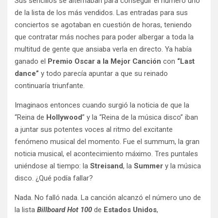
Sus sencillos se alternaban para conseguir el número uno
de la lista de los más vendidos. Las entradas para sus
conciertos se agotaban en cuestión de horas, teniendo
que contratar más noches para poder albergar a toda la
multitud de gente que ansiaba verla en directo. Ya había
ganado el
Premio Oscar a la Mejor Canción
con
“Last
dance”
y todo parecía apuntar a que su reinado
continuaría triunfante.
Imaginaos entonces cuando surgió la noticia de que la
“Reina de
Hollywood
” y la “Reina de la música disco” iban
a juntar sus potentes voces al ritmo del excitante
fenómeno musical del momento. Fue el summum, la gran
noticia musical, el acontecimiento máximo. Tres puntales
uniéndose al tiempo: la
Streisand
, la
Summer
y la música
disco. ¿Qué podía fallar?
Nada. No falló nada. La canción alcanzó el número uno de
la lista
Billboard Hot 100
de
Estados Unidos
,