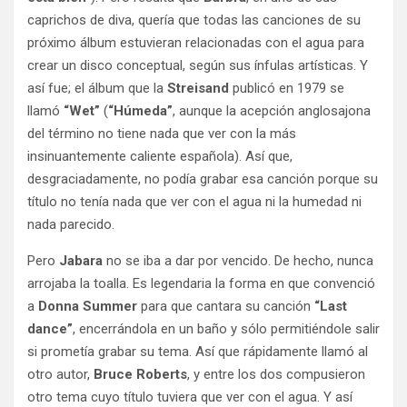
caprichos de diva, quería que todas las canciones de su
próximo álbum estuvieran relacionadas con el agua para
crear un disco conceptual, según sus ínfulas artísticas. Y
así fue; el álbum que la
Streisand
publicó en 1979 se
llamó
“Wet”
(
“Húmeda”
, aunque la acepción anglosajona
del término no tiene nada que ver con la más
insinuantemente caliente española). Así que,
desgraciadamente, no podía grabar esa canción porque su
título no tenía nada que ver con el agua ni la humedad ni
nada parecido.
Pero
Jabara
no se iba a dar por vencido. De hecho, nunca
arrojaba la toalla. Es legendaria la forma en que convenció
a
Donna Summer
para que cantara su canción
“Last
dance”
, encerrándola en un baño y sólo permitiéndole salir
si prometía grabar su tema. Así que rápidamente llamó al
otro autor,
Bruce Roberts
, y entre los dos compusieron
otro tema cuyo título tuviera que ver con el agua. Y así