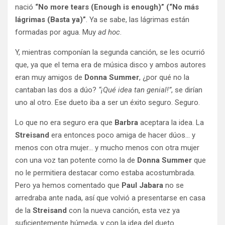
nació
“No more tears (Enough is enough)” (“No más
lágrimas (Basta ya)”
. Ya se sabe, las lágrimas están
formadas por agua. Muy
ad hoc
.
Y, mientras componían la segunda canción, se les ocurrió
que, ya que el tema era de música disco y ambos autores
eran muy amigos de
Donna Summer
, ¿por qué no la
cantaban las dos a dúo?
“¡Qué idea tan genial!”
, se dirían
uno al otro. Ese dueto iba a ser un éxito seguro. Seguro.
Lo que no era seguro era que
Barbra
aceptara la idea. La
Streisand
era entonces poco amiga de hacer dúos… y
menos con otra mujer… y mucho menos con otra mujer
con una voz tan potente como la de
Donna Summer
que
no le permitiera destacar como estaba acostumbrada.
Pero ya hemos comentado que
Paul Jabara
no se
arredraba ante nada, así que volvió a presentarse en casa
de la
Streisand
con la nueva canción, esta vez ya
suficientemente húmeda, y con la idea del dueto.