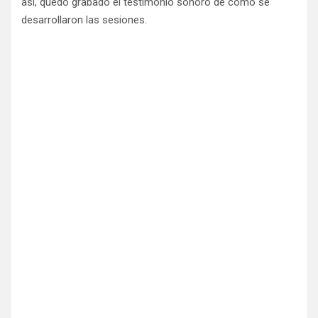
así, quedó grabado el testimonio sonoro de cómo se
desarrollaron las sesiones.