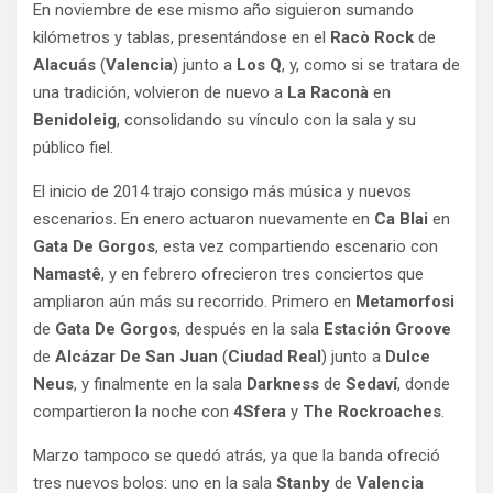
En noviembre de ese mismo año siguieron sumando
kilómetros y tablas, presentándose en el
Racò Rock
de
Alacuás
(
Valencia
) junto a
Los Q
, y, como si se tratara de
una tradición, volvieron de nuevo a
La Raconà
en
Benidoleig
, consolidando su vínculo con la sala y su
público fiel.
El inicio de 2014 trajo consigo más música y nuevos
escenarios. En enero actuaron nuevamente en
Ca Blai
en
Gata De Gorgos
, esta vez compartiendo escenario con
Namastê
, y en febrero ofrecieron tres conciertos que
ampliaron aún más su recorrido. Primero en
Metamorfosi
de
Gata De Gorgos
, después en la sala
Estación Groove
de
Alcázar De San Juan
(
Ciudad Real
) junto a
Dulce
Neus
, y finalmente en la sala
Darkness
de
Sedaví
, donde
compartieron la noche con
4Sfera
y
The Rockroaches
.
Marzo tampoco se quedó atrás, ya que la banda ofreció
tres nuevos bolos: uno en la sala
Stanby
de
Valencia