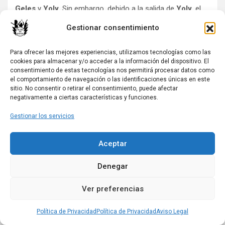
Geles
y
Yoly
. Sin embargo, debido a la salida de
Yoly
, el
vinilo y el videoclip no reciben la promoción que habrían
Gestionar consentimiento
tenido de haberse mantenido la formación original del
grupo.
Para ofrecer las mejores experiencias, utilizamos tecnologías como las
cookies para almacenar y/o acceder a la información del dispositivo. El
Este fue un período de grandes desafíos para
Butterfly
,
consentimiento de estas tecnologías nos permitirá procesar datos como
pero también de aprendizaje y adaptación a nuevas
el comportamiento de navegación o las identificaciones únicas en este
sitio. No consentir o retirar el consentimiento, puede afectar
realidades. Aunque la banda se vio obligada a cambiar, su
negativamente a ciertas características y funciones.
energía y creatividad siguieron brillando, marcando una
nueva etapa en su carrera musical.
Gestionar los servicios
Aceptar
Nuevas integrantes y consolidación del trío
Denegar
Desde el anuncio de que
Yoly
abandonaba la banda,
Ver preferencias
Butterfly
comenzó a enfrentar un proceso de búsqueda
para encontrar una nueva voz femenina que pudiera
Política de Privacidad
Política de Privacidad
Aviso Legal
continuar el legado del grupo. En este contexto,
Carolina