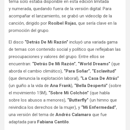
tema solo estaba disponible en esta edición limitada
y numerada, quedando fuera de la versión digital. Para
acompañar el lanzamiento, se grabó un videoclip de la
canción, dirigido por
Rosibel Rojas
, que sería clave en la
promoción del grupo.
El disco
“Detrás De Mi Razón”
incluyó una variada gama
de temas con contenido social y político que reflejaban las
preocupaciones y valores del grupo. Entre ellos se
encuentran:
“Detrás De Mi Razón”
,
“World Dreams”
(que
aborda el cambio climático),
“Para Soñar”
,
“Esclavitud”
(que denuncia la explotación laboral),
“La Casa De Atrás”
(un guiño a la vida de
Ana Frank
),
“Bella Despertó”
(sobre
el movimiento 15M),
“Sobre Mi Colchón”
(que habla
sobre los abusos a menores),
“Butterfly”
(un himno que
reivindica los derechos de la mujer), y
“Mi Enfermedad”
,
una versión del tema de
Andrés Calamaro
que fue
adaptada para
Fabiana Cantilo
.