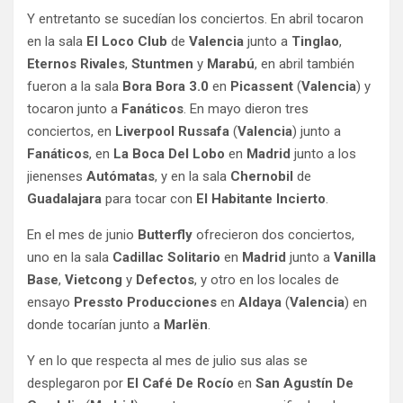
Y entretanto se sucedían los conciertos. En abril tocaron
en la sala
El Loco Club
de
Valencia
junto a
Tinglao
,
Eternos Rivales
,
Stuntmen
y
Marabú
, en abril también
fueron a la sala
Bora Bora 3.0
en
Picassent
(
Valencia
) y
tocaron junto a
Fanáticos
. En mayo dieron tres
conciertos, en
Liverpool Russafa
(
Valencia
) junto a
Fanáticos
, en
La Boca Del Lobo
en
Madrid
junto a los
jienenses
Autómatas
, y en la sala
Chernobil
de
Guadalajara
para tocar con
El Habitante Incierto
.
En el mes de junio
Butterfly
ofrecieron dos conciertos,
uno en la sala
Cadillac Solitario
en
Madrid
junto a
Vanilla
Base
,
Vietcong
y
Defectos
, y otro en los locales de
ensayo
Pressto Producciones
en
Aldaya
(
Valencia
) en
donde tocarían junto a
Marlën
.
Y en lo que respecta al mes de julio sus alas se
desplegaron por
El Café De Rocío
en
San Agustín De