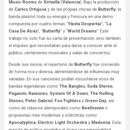
Music Rooms
de
Xirivella
(
Valencia
). Bajo la producción
de
Carlos Ortigosa
y de las propias chicas de
Butterfly
, la
banda plasmó toda su energía y frescura en una demo
compuesta por cuatro temas: “
Hasta Despertar
”, “
La
Casa De Atrás
”, “
Butterfly
” y “
World Dreams
”. Este
trabajo no solo fue su carta de presentación, sino también
el impulso que necesitaban para darse a conocer ante el
público, certámenes musicales y salas de conciertos.
Desde sus inicios, el repertorio de
Butterfly
fue creciendo
de forma rica y diversa, alimentándose de influencias muy
variadas. En sus canciones podían escucharse ecos de
bandas legendarias como
The Bangles
,
Soda Stereo
,
Paganini
,
Ramones
,
System Of A Down
,
The Rolling
Stones
,
Peter Gabriel
,
Foo Fighters
y
Green Day
, así
como de clásicos atemporales como
Beethoven
o
propuestas más modernas y eclécticas como
Apocalyptica
,
Electric Light Orchestra
y
Madonna
. Esta
mezcla de estilos aportaba al grupo una personalidad