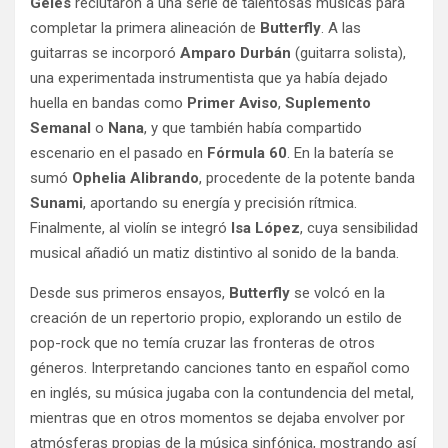
Geles
reclutaron a una serie de talentosas músicas para
completar la primera alineación de
Butterfly
. A las
guitarras se incorporó
Amparo Durbán
(guitarra solista),
una experimentada instrumentista que ya había dejado
huella en bandas como
Primer Aviso
,
Suplemento
Semanal
o
Nana
, y que también había compartido
escenario en el pasado en
Fórmula 60
. En la batería se
sumó
Ophelia Alibrando
, procedente de la potente banda
Sunami
, aportando su energía y precisión rítmica.
Finalmente, al violín se integró
Isa López
, cuya sensibilidad
musical añadió un matiz distintivo al sonido de la banda.
Desde sus primeros ensayos,
Butterfly
se volcó en la
creación de un repertorio propio, explorando un estilo de
pop-rock que no temía cruzar las fronteras de otros
géneros. Interpretando canciones tanto en español como
en inglés, su música jugaba con la contundencia del metal,
mientras que en otros momentos se dejaba envolver por
atmósferas propias de la música sinfónica, mostrando así