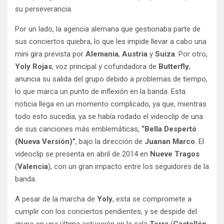
su perseverancia.
Por un lado, la agencia alemana que gestionaba parte de
sus conciertos quiebra, lo que les impide llevar a cabo una
mini gira prevista por
Alemania
,
Austria
y
Suiza
. Por otro,
Yoly Rojas
, voz principal y cofundadora de
Butterfly
,
anuncia su salida del grupo debido a problemas de tiempo,
lo que marca un punto de inflexión en la banda. Esta
noticia llega en un momento complicado, ya que, mientras
todo esto sucedía, ya se había rodado el videoclip de una
de sus canciones más emblemáticas,
“Bella Despertó
(Nueva Versión)”
, bajo la dirección de
Juanan Marco
. El
videoclip se presenta en abril de 2014 en
Nueve Tragos
(
Valencia
), con un gran impacto entre los seguidores de la
banda.
A pesar de la marcha de
Yoly
, esta se compromete a
cumplir con los conciertos pendientes, y se despide del
grupo en una última actuación en la sala
Terra
(
Castellón