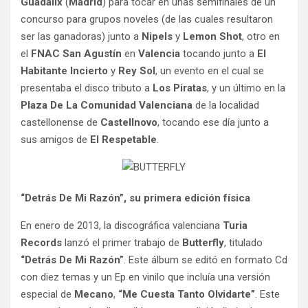
Guadalix
(
Madrid
) para tocar en unas semifinales de un
concurso para grupos noveles (de las cuales resultaron
ser las ganadoras) junto a
Nipels
y
Lemon Shot
, otro en
el
FNAC San Agustín
en
Valencia
tocando junto a
El
Habitante Incierto
y
Rey Sol
, un evento en el cual se
presentaba el disco tributo a
Los Piratas
, y un último en la
Plaza De La Comunidad Valenciana
de la localidad
castellonense de
Castellnovo
, tocando ese día junto a
sus amigos de
El Respetable
.
“Detrás De Mi Razón”, su primera edición física
En enero de 2013, la discográfica valenciana
Turia
Records
lanzó el primer trabajo de
Butterfly
, titulado
“Detrás De Mi Razón”
. Este álbum se editó en formato Cd
con diez temas y un Ep en vinilo que incluía una versión
especial de
Mecano
,
“Me Cuesta Tanto Olvidarte”
. Este