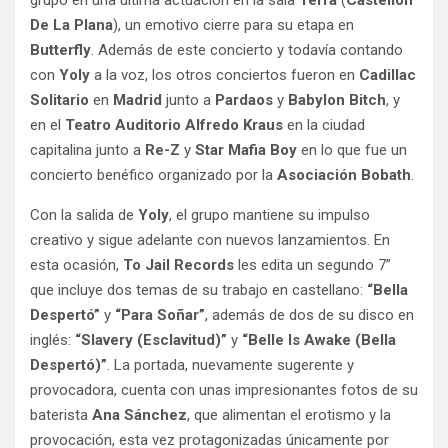
De La Plana
), un emotivo cierre para su etapa en
Butterfly
. Además de este concierto y todavía contando
con
Yoly
a la voz, los otros conciertos fueron en
Cadillac
Solitario
en
Madrid
junto a
Pardaos
y
Babylon Bitch
, y
en el
Teatro Auditorio Alfredo Kraus
en la ciudad
capitalina junto a
Re-Z
y
Star Mafia Boy
en lo que fue un
concierto benéfico organizado por la
Asociación Bobath
.
Con la salida de
Yoly
, el grupo mantiene su impulso
creativo y sigue adelante con nuevos lanzamientos. En
esta ocasión,
To Jail Records
les edita un segundo 7”
que incluye dos temas de su trabajo en castellano:
“Bella
Despertó”
y
“Para Soñar”
, además de dos de su disco en
inglés:
“Slavery (Esclavitud)”
y
“Belle Is Awake (Bella
Despertó)”
. La portada, nuevamente sugerente y
provocadora, cuenta con unas impresionantes fotos de su
baterista
Ana Sánchez
, que alimentan el erotismo y la
provocación, esta vez protagonizadas únicamente por