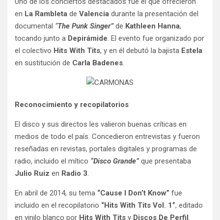
Uno de los conciertos destacados fue el que ofrecieron
en
La Rambleta
de
Valencia
durante la presentación del
documental
“
The Punk Singer”
de
Kathleen Hanna
,
tocando junto a
Depirámide
. El evento fue organizado por
el colectivo
Hits With Tits
, y en él debutó la bajista
Estela
en sustitución de
Carla Badenes
.
Reconocimiento y recopilatorios
El disco y sus directos les valieron buenas críticas en
medios de todo el país. Concedieron entrevistas y fueron
reseñadas en revistas, portales digitales y programas de
radio, incluido el mítico
“Disco Grande”
que presentaba
Julio Ruiz
en
Radio 3
.
En abril de 2014, su tema
“Cause I Don’t Know”
fue
incluido en el recopilatorio
“Hits With Tits Vol. 1”
, editado
en vinilo blanco por
Hits With Tits
y
Discos De Perfil
.