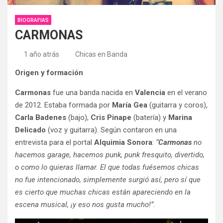
BIOGRAFIAS
CARMONAS
1 año atrás
Chicas en Banda
Origen y formación
Carmonas
fue una banda nacida en
Valencia
en el verano
de 2012. Estaba formada por
María Gea
(guitarra y coros),
Carla Badenes
(bajo),
Cris Pinape
(batería) y
Marina
Delicado
(voz y guitarra). Según contaron en una
entrevista para el portal
Alquimia Sonora
:
“
Carmonas
no
hacemos garage, hacemos punk, punk fresquito, divertido,
o como lo quieras llamar. El que todas fuésemos chicas
no fue intencionado, simplemente surgió así, pero sí que
es cierto que muchas chicas están apareciendo en la
escena musical, ¡y eso nos gusta mucho!”
.