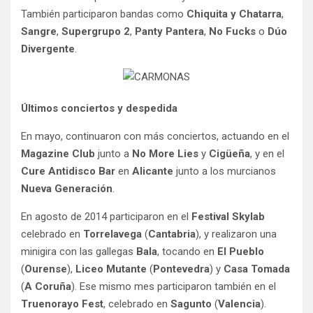
También participaron bandas como
Chiquita y Chatarra
,
Sangre
,
Supergrupo 2
,
Panty Pantera
,
No Fucks
o
Dúo
Divergente
.
Últimos conciertos y despedida
En mayo, continuaron con más conciertos, actuando en el
Magazine Club
junto a
No More Lies
y
Cigüeña
, y en el
Cure Antidisco Bar
en
Alicante
junto a los murcianos
Nueva Generación
.
En agosto de 2014 participaron en el
Festival Skylab
celebrado en
Torrelavega
(
Cantabria
), y realizaron una
minigira con las gallegas
Bala
, tocando en
El Pueblo
(
Ourense
),
Liceo Mutante
(
Pontevedra
) y
Casa Tomada
(
A Coruña
). Ese mismo mes participaron también en el
Truenorayo Fest
, celebrado en
Sagunto
(
Valencia
).