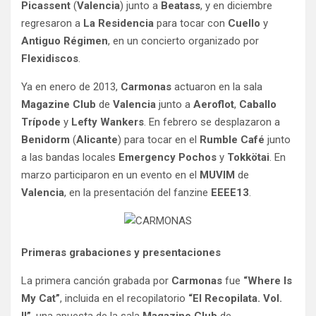
Picassent
(
Valencia
) junto a
Beatass
, y en diciembre
regresaron a
La Residencia
para tocar con
Cuello
y
Antiguo Régimen
, en un concierto organizado por
Flexidiscos
.
Ya en enero de 2013,
Carmonas
actuaron en la sala
Magazine Club
de
Valencia
junto a
Aeroflot
,
Caballo
Trípode
y
Lefty Wankers
. En febrero se desplazaron a
Benidorm
(
Alicante
) para tocar en el
Rumble Café
junto
a las bandas locales
Emergency Pochos
y
Tokkötai
. En
marzo participaron en un evento en el
MUVIM
de
Valencia
, en la presentación del fanzine
EEEE13
.
Primeras grabaciones y presentaciones
La primera canción grabada por
Carmonas
fue
“Where Is
My Cat”
, incluida en el recopilatorio
“El Recopilata. Vol.
II”
, una apuesta de la sala
Magazine Club
de