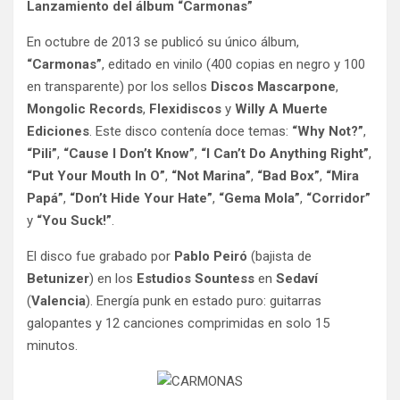
Lanzamiento del álbum “Carmonas”
En octubre de 2013 se publicó su único álbum,
“Carmonas”
, editado en vinilo (400 copias en negro y 100
en transparente) por los sellos
Discos Mascarpone
,
Mongolic Records
,
Flexidiscos
y
Willy A Muerte
Ediciones
. Este disco contenía doce temas:
“Why Not?”
,
“Pili”
,
“Cause I Don’t Know”
,
“I Can’t Do Anything Right”
,
“Put Your Mouth In O”
,
“Not Marina”
,
“Bad Box”
,
“Mira
Papá”
,
“Don’t Hide Your Hate”
,
“Gema Mola”
,
“Corridor”
y
“You Suck!”
.
El disco fue grabado por
Pablo Peiró
(bajista de
Betunizer
) en los
Estudios Sountess
en
Sedaví
(
Valencia
). Energía punk en estado puro: guitarras
galopantes y 12 canciones comprimidas en solo 15
minutos.