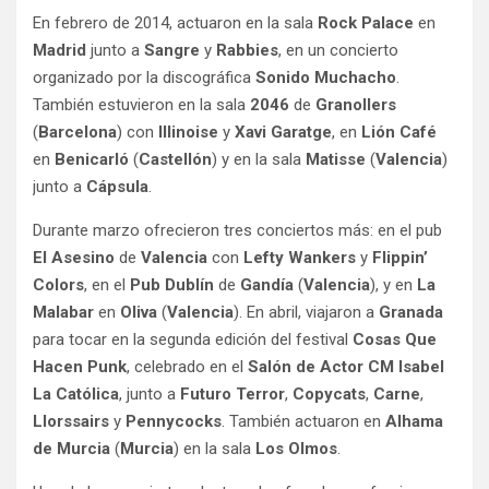
En febrero de 2014, actuaron en la sala
Rock Palace
en
Madrid
junto a
Sangre
y
Rabbies
, en un concierto
organizado por la discográfica
Sonido Muchacho
.
También estuvieron en la sala
2046
de
Granollers
(
Barcelona
) con
Illinoise
y
Xavi Garatge
, en
Lión Café
en
Benicarló
(
Castellón
) y en la sala
Matisse
(
Valencia
)
junto a
Cápsula
.
Durante marzo ofrecieron tres conciertos más: en el pub
El Asesino
de
Valencia
con
Lefty Wankers
y
Flippin’
Colors
, en el
Pub Dublín
de
Gandía
(
Valencia
), y en
La
Malabar
en
Oliva
(
Valencia
). En abril, viajaron a
Granada
para tocar en la segunda edición del festival
Cosas Que
Hacen Punk
, celebrado en el
Salón de Actor CM Isabel
La Católica
, junto a
Futuro Terror
,
Copycats
,
Carne
,
Llorssairs
y
Pennycocks
. También actuaron en
Alhama
de Murcia
(
Murcia
) en la sala
Los Olmos
.