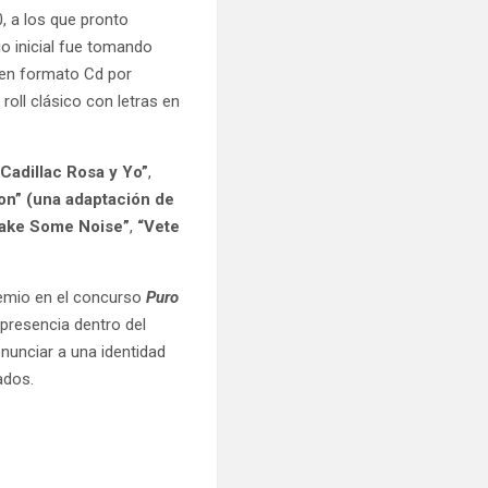
, a los que pronto
o inicial fue tomando
o en formato Cd por
roll clásico con letras en
 Cadillac Rosa y Yo”
,
on” (una adaptación de
Make Some Noise”
,
“Vete
remio en el concurso
Puro
 presencia dentro del
enunciar a una identidad
zados.