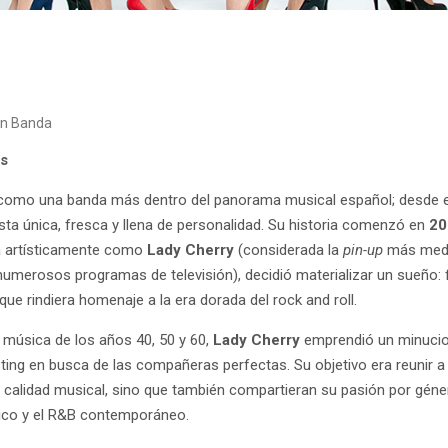
en Banda
es
como una banda más dentro del panorama musical español; desde el 
sta única, fresca y llena de personalidad. Su historia comenzó en
2
a artísticamente como
Lady Cherry
(considerada la
pin-up
más medi
numerosos programas de televisión), decidió materializar un sueño:
ue rindiera homenaje a la era dorada del rock and roll.
 música de los años 40, 50 y 60,
Lady Cherry
emprendió un minucio
sting en busca de las compañeras perfectas. Su objetivo era reunir 
 calidad musical, sino que también compartieran su pasión por géne
ásico y el R&B contemporáneo.