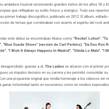
 andadura musical versionando grandes éxitos de los años 50 y 60
pias que reflejaban su estilo fresco y enérgico. Todo ese repertori
 su primer trabajo discográfico, publicado en 2012. El álbum, editad
lección de temas que combinaban con acierto el espíritu del rock and 
ían este debut se encontraban títulos como
“Rockin’ Lotion”
,
“Tu
”
,
“Blue Suede Shoes” (versión de Carl Perkins)
,
“Da Doo Ron R
ile”
,
“I Wish It Always Happens In Madrid”
,
“Olvida Lo Malo”
,
“I 
”
.
desapercibido: gracias a él,
The Ladies
se alzaron con el primer p
supuso un impulso decisivo en su carrera y les permitió consolidar su
 Con una propuesta original que rendía homenaje a los clásicos sin r
 a ganar notoriedad tanto en escenarios como en medios especiali