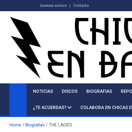
Saltar
Quienes somos
Contacto
al
contenido
NOTICIAS
DISCOS
BIOGRAFIAS
REPO
¿TE ACUERDAS?
COLABORA EN CHICAS 
Home
Biografias
THE LADIES