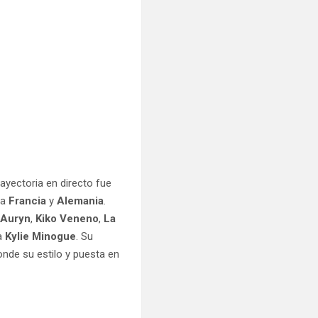
rayectoria en directo fue
 a
Francia
y
Alemania
.
,
Auryn
,
Kiko Veneno
,
La
ma
Kylie Minogue
. Su
onde su estilo y puesta en