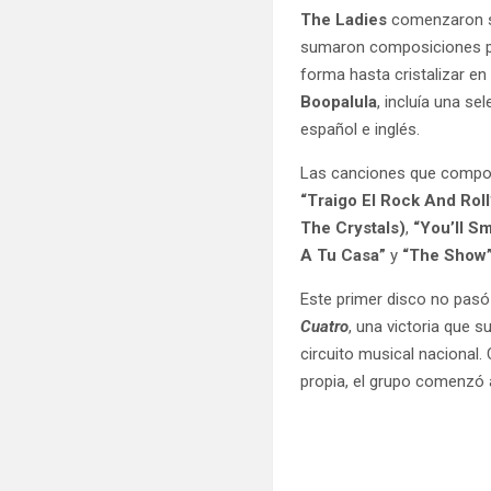
The Ladies
comenzaron su
sumaron composiciones pro
forma hasta cristalizar en
Boopalula
, incluía una se
español e inglés.
Las canciones que compon
“Traigo El Rock And Roll
The Crystals)
,
“You’ll Sm
A Tu Casa”
y
“The Show
Este primer disco no pasó 
Cuatro
, una victoria que 
circuito musical nacional.
propia, el grupo comenzó