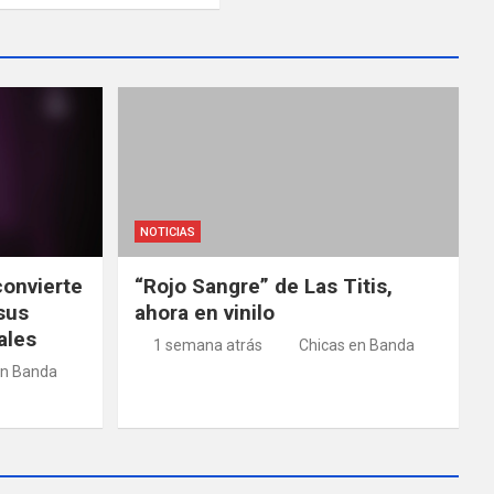
NOTICIAS
convierte
“Rojo Sangre” de Las Titis,
sus
ahora en vinilo
ales
1 semana atrás
Chicas en Banda
en Banda