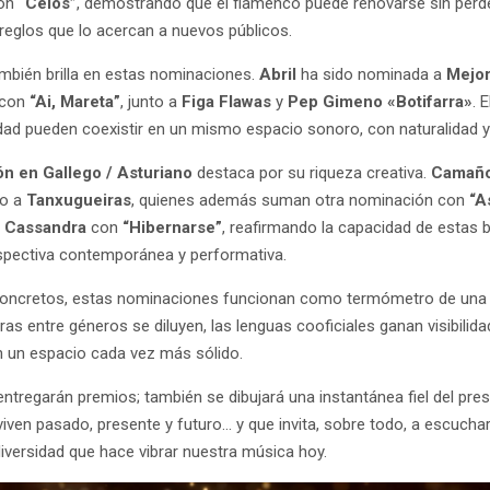
on
“Celos”
, demostrando que el flamenco puede renovarse sin perde
reglos que lo acercan a nuevos públicos.
también brilla en estas nominaciones.
Abril
ha sido nominada a
Mejor
con
“Ai, Mareta”
, junto a
Figa Flawas
y
Pep Gimeno «Botifarra»
. 
ad pueden coexistir en un mismo espacio sonoro, con naturalidad y
n en Gallego / Asturiano
destaca por su riqueza creativa.
Camaño
to a
Tanxugueiras
, quienes además suman otra nominación con
“A
De Cassandra
con
“Hibernarse”
, reafirmando la capacidad de estas 
rspectiva contemporánea y performativa.
concretos, estas nominaciones funcionan como termómetro de una i
ras entre géneros se diluyen, las lenguas cooficiales ganan visibilida
n un espacio cada vez más sólido.
entregarán premios; también se dibujará una instantánea fiel del pr
iven pasado, presente y futuro… y que invita, sobre todo, a escucha
diversidad que hace vibrar nuestra música hoy.