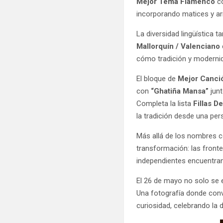
Mejor Tema Flamenco
c
incorporando matices y ar
La diversidad lingüística 
Mallorquín / Valenciano
cómo tradición y modernid
El bloque de
Mejor Canció
con
“Ghatiña Mansa”
jun
Completa la lista
Fillas 
la tradición desde una pe
Más allá de los nombres 
transformación: las fronte
independientes encuentra
El 26 de mayo no solo se 
Una fotografía donde conv
curiosidad, celebrando la 