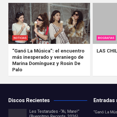
NOTICIAS
BIOGRAFIAS
“Ganó La Música”: el encuentro
LAS CHI
más inesperado y veraniego de
Marina Domínguez y Rosin De
Palo
Discos Recientes
Entradas 
Les Testarudes -“Ai, Mare!”
“Ganó La Mús
(Buenritmo Records, 2026)