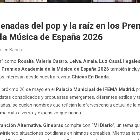
nadas del pop y la raíz en los Pre
la Música de España 2026
as en Banda
res” como
Rosalía
,
Valeria Castro
,
Leiva
,
Amaia
,
Luz Casal
,
Ilegale
II Premios Academia de la Música de España 2026
también incluy
os interesan desde nuestra revista
Chicas En Banda
.
el próximo 26 de mayo en el
Palacio Municipal de IFEMA Madrid
, 
istas consolidados y propuestas emergentes, diferentes estilos y te
iadas, se cuelan nombres que reflejan la efervescencia actual de la
ama más diverso y expansivo que nunca.
anción Alternativa
,
Ginebras
compite con
“Mi Diario”
, un tema q
nvirtiendo situaciones cotidianas en himnos coreables. Mientras tan