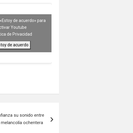
 «Estoy de acuerdo» para
ctivar Youtube
tica de Privacidad
stoy de acuerdo
 afianza su sonido entre
y melancolía ochentera