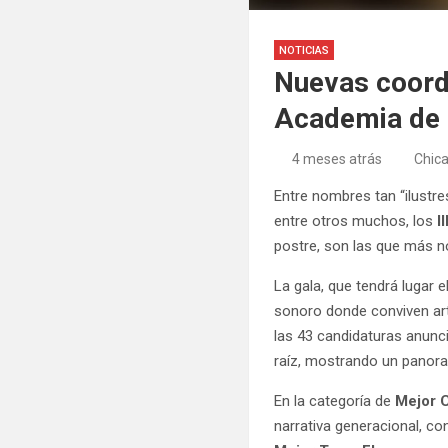
NOTICIAS
Nuevas coorde
Academia de 
4 meses atrás
Chic
Entre nombres tan “ilust
entre otros muchos, los
I
postre, son las que más n
La gala, que tendrá lugar 
sonoro donde conviven art
las 43 candidaturas anunc
raíz, mostrando un panor
En la categoría de
Mejor C
narrativa generacional, co