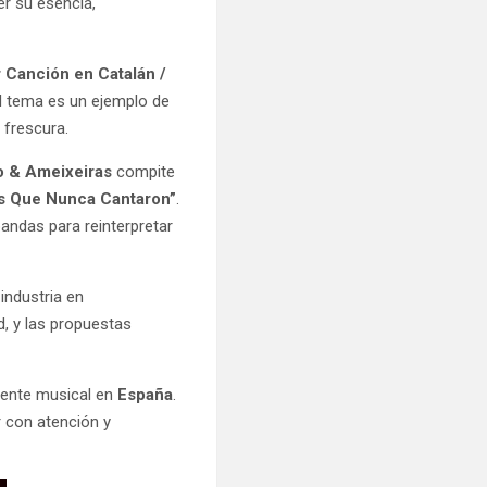
r su esencia,
 Canción en Catalán /
El tema es un ejemplo de
 frescura.
 & Ameixeiras
compite
s Que Nunca Cantaron”
.
bandas para reinterpretar
ndustria en
d, y las propuestas
esente musical en
España
.
r con atención y