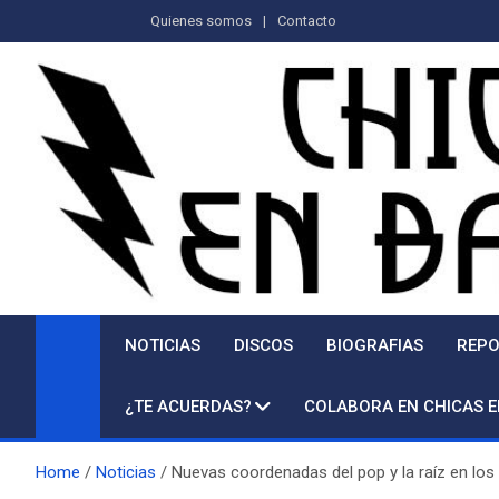
Saltar
Quienes somos
Contacto
al
contenido
NOTICIAS
DISCOS
BIOGRAFIAS
REPO
¿TE ACUERDAS?
COLABORA EN CHICAS 
Home
Noticias
Nuevas coordenadas del pop y la raíz en l