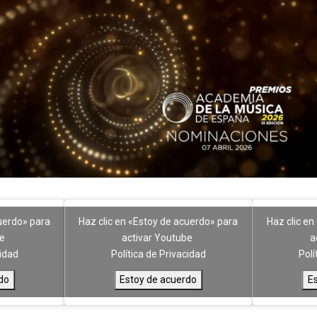
cuerdo» para
Haz clic en «Estoy de acuerdo» para
Haz clic en
be
activar Youtube
a
cidad
Política de Privacidad
Polí
do
Estoy de acuerdo
E