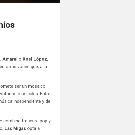
mios
s
,
Amaral
o
Xoel López
,
en otras voces que, a la
promete ser un mosaico
rritorios musicales. Entre
 música independiente y de
ue combina frescura pop y
to,
Las Migas
opta a