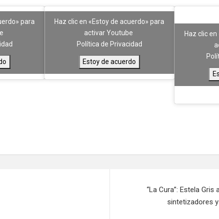
cuerdo» para
Haz clic en «Estoy de acuerdo» para
be
activar Youtube
Haz clic en
cidad
Política de Privacidad
a
Polí
do
Estoy de acuerdo
E
“La Cura”: Estela Gris
sintetizadores 