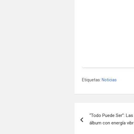
Etiquetas:
Noticias
Navegación
“Todo Puede Ser”: Las
de
álbum con energía vib
entradas