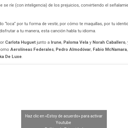
 se ríe (con inteligencia) de los prejuicios, convirtiendo el señalami
do “loca” por tu forma de vestir, por cómo te maquillas, por tu ident
isfrutar a tu manera, esta canción habla tu idioma.
por
Carlota Huguet
junto a
Irune
,
Paloma Vela
y
Norah Caballero
,
s como
Aerolíneas Federales
,
Pedro Almodóvar
,
Fabio McNamara
ka De Luxe
.
Haz clic en «Estoy de acuerdo» para activar
Youtube