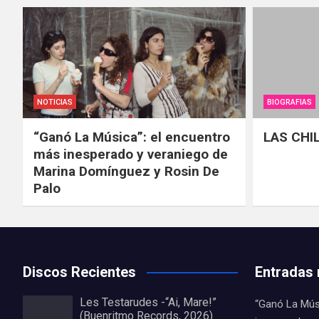
NOTICIAS
BIOGRAFIAS
“Ganó La Música”: el encuentro
LAS CHI
más inesperado y veraniego de
Marina Domínguez y Rosin De
Palo
Discos Recientes
Entradas 
Les Testarudes -“Ai, Mare!”
“Ganó La Mús
(Buenritmo Records, 2026)