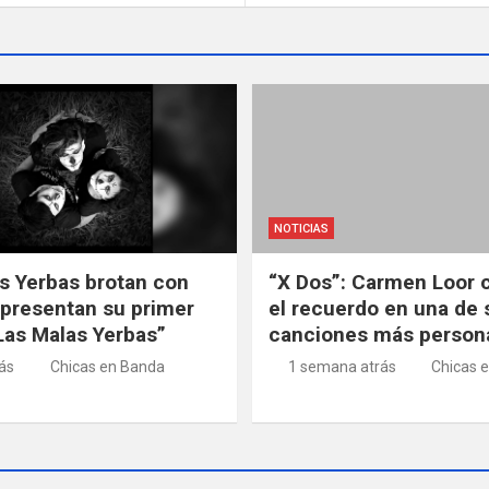
NOTICIAS
s Yerbas brotan con
“X Dos”: Carmen Loor 
 presentan su primer
el recuerdo en una de 
“Las Malas Yerbas”
canciones más person
rás
Chicas en Banda
1 semana atrás
Chicas 