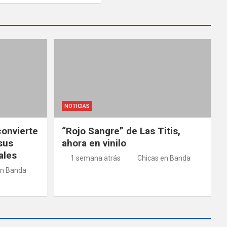
NOTICIAS
convierte
“Rojo Sangre” de Las Titis,
sus
ahora en vinilo
ales
1 semana atrás
Chicas en Banda
en Banda