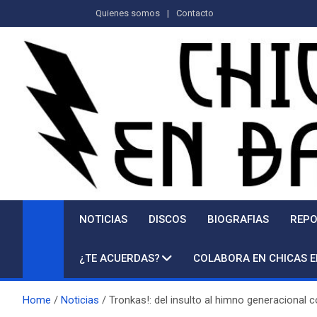
Saltar
Quienes somos
Contacto
al
contenido
NOTICIAS
DISCOS
BIOGRAFIAS
REPO
¿TE ACUERDAS?
COLABORA EN CHICAS 
Home
Noticias
Tronkas!: del insulto al himno generacional 