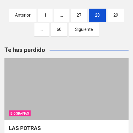
Paginación
Anterior
1
…
27
28
29
de
…
60
Siguiente
entradas
Te has perdido
BIOGRAFIAS
LAS POTRAS