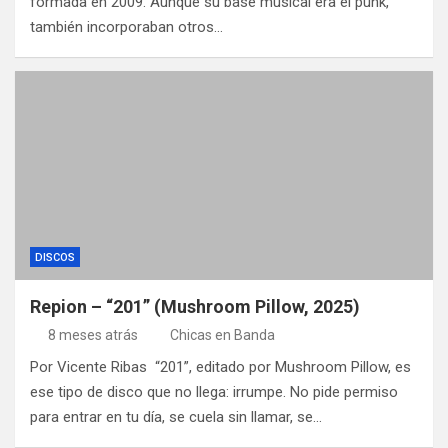
formada en 2009. Aunque su base musical era el punk,
también incorporaban otros…
DISCOS
Repion – “201” (Mushroom Pillow, 2025)
8 meses atrás
Chicas en Banda
Por Vicente Ribas “201”, editado por Mushroom Pillow, es
ese tipo de disco que no llega: irrumpe. No pide permiso
para entrar en tu día, se cuela sin llamar, se…