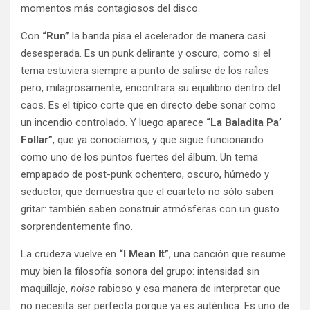
momentos más contagiosos del disco.
Con
“Run”
la banda pisa el acelerador de manera casi
desesperada. Es un punk delirante y oscuro, como si el
tema estuviera siempre a punto de salirse de los raíles
pero, milagrosamente, encontrara su equilibrio dentro del
caos. Es el típico corte que en directo debe sonar como
un incendio controlado. Y luego aparece
“La Baladita Pa’
Follar”
, que ya conocíamos, y que sigue funcionando
como uno de los puntos fuertes del álbum. Un tema
empapado de post-punk ochentero, oscuro, húmedo y
seductor, que demuestra que el cuarteto no sólo saben
gritar: también saben construir atmósferas con un gusto
sorprendentemente fino.
La crudeza vuelve en
“I Mean It”
, una canción que resume
muy bien la filosofía sonora del grupo: intensidad sin
maquillaje,
noise
rabioso y esa manera de interpretar que
no necesita ser perfecta porque ya es auténtica. Es uno de