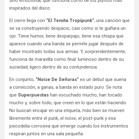
sino emocional, que funciona como de los puntos más
inspirados del disco.
El cierre llega con
“El Temita Tropipunk”
, una canción que
se va construyendo despacio, casi como si te guiñara un
ojo. Tiene humor, tiene desparpajo, tiene esa chispa que
aparece cuando una banda se permite jugar después de
haber mostrado todas sus armas. Y, sorprendentemente,
funciona de maravilla como final: luminoso dentro de su
suciedad, ligero dentro de su contundencia.
En conjunto,
“Noise De Señoras”
es un debut que suena
a convicción, a ganas, a banda en estado puro. Se nota
que
Superpuestas
han escuchado mucho, han tocado
mucho y, sobre todo, que creen en lo que están haciendo.
No buscan encajar en una etiqueta; más bien se mueven
libremente entre el punk, el
noise
, el post-punk y esa
psicodelia corrosiva que emerge cuando los instrumentos
respiran juntos en una sala pequeña.