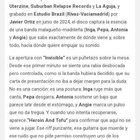
Uterzine
,
Suburban Relapse Records
y
La Aguja
, y
grabado en
Estudio Brazil
(
Rivas-Vaciamadrid
) por
Javier Ortiz
en junio de 2024, el disco captura la esencia
de una banda malagueño-madrileña (
Inga
,
Pepa
,
Antonia
y
Angie
) que sabe exactamente de dónde viene y, sobre
todo, hacia dónde quiere empujar su sonido.
La apertura con
“Invisible”
es un puñetazo sobre la mesa.
Desde ese primer minuto se siente una rabia desbocada
pero controlada, como si la banda hubiera decidido que su
carta de presentación no iba a dejar margen para la duda.
No es una canción: es una postura.
Inga
ruge más que
canta,
Pepa
desgarra,
Antonia
sostiene un bajo que
parece latir desde el estómago, y
Angie
marca un pulso
que no da tregua. Y cuando uno intenta recuperarse,
aparece
“Heroin And Tofu”
para confirmar que aquí no se
viene a jugar. Ese
riff
punzante, esa guitarra que muerde y
ese ruido que no pide permiso construyen uno de los