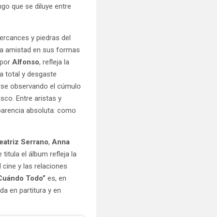
go que se diluye entre
ercances y piedras del
 la amistad en sus formas
 por
Alfonso
, refleja la
a total y desgaste
erse observando el cúmulo
sco. Entre aristas y
sparencia absoluta: como
eatriz Serrano
,
Anna
 titula el álbum refleja la
 cine y las relaciones
Cuándo Todo”
es, en
da en partitura y en