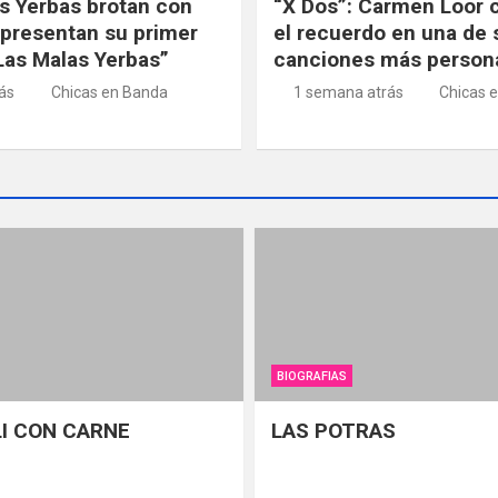
s Yerbas brotan con
“X Dos”: Carmen Loor 
 presentan su primer
el recuerdo en una de 
“Las Malas Yerbas”
canciones más person
rás
Chicas en Banda
1 semana atrás
Chicas 
BIOGRAFIAS
LI CON CARNE
LAS POTRAS