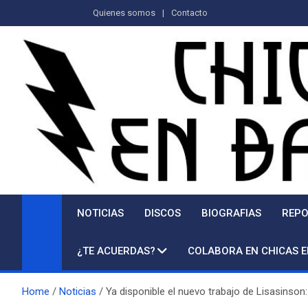
Saltar
Quienes somos
Contacto
al
contenido
NOTICIAS
DISCOS
BIOGRAFIAS
REPO
¿TE ACUERDAS?
COLABORA EN CHICAS 
Home
Noticias
Ya disponible el nuevo trabajo de Lisasinso