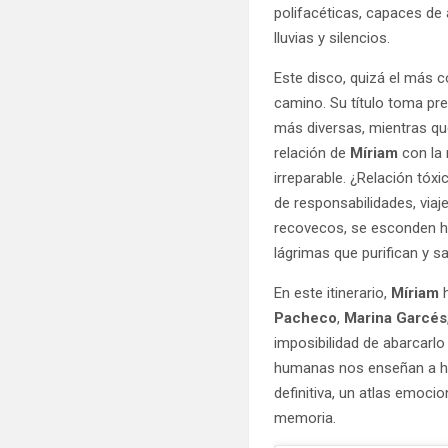
polifacéticas, capaces d
lluvias y silencios.
Este disco, quizá el más 
camino. Su título toma pre
más diversas, mientras qu
relación de
Míriam
con la
irreparable. ¿Relación tó
de responsabilidades, via
recovecos, se esconden he
lágrimas que purifican y s
En este itinerario,
Míriam
Pacheco
,
Marina Garcés
imposibilidad de abarcarlo
humanas nos enseñan a hab
definitiva, un atlas emocio
memoria.