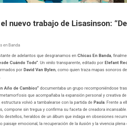
 el nuevo trabajo de Lisasinson: “
as en Banda
stante de adelantos que desgranamos en
Chicas En Banda
, finalm
esde Cuándo Todo”
. Un vinilo transparente, editado por
Elefant Re
firmados por
David Van Bylen
, como quien traza mapas sonoros de
n.
Un Año de Cambios”
documentaba un grupo recomponiéndose tras l
e metamorfosis que acompañaba la expansión personal y creativa d
 estructura volvió a tambalearse con la partida de
Paula
. Frente a el
, compone sin tregua y confirma su faceta de creadora incansable.
o destellos, heraldos de un álbum que indaga en obsesiones recurren
o paisaje emocional, la recuperación de la ilusión y la vivencia plena