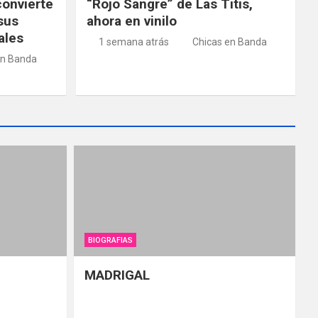
convierte
“Rojo Sangre” de Las Titis,
sus
ahora en vinilo
ales
1 semana atrás
Chicas en Banda
en Banda
BIOGRAFIAS
MADRIGAL