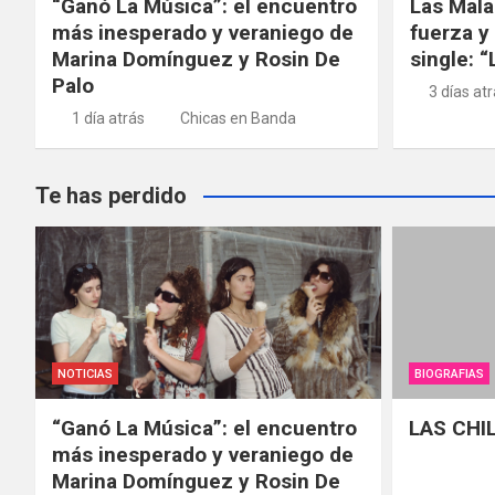
“Ganó La Música”: el encuentro
Las Mala
más inesperado y veraniego de
fuerza y
Marina Domínguez y Rosin De
single: 
Palo
3 días at
1 día atrás
Chicas en Banda
Te has perdido
NOTICIAS
BIOGRAFIAS
“Ganó La Música”: el encuentro
LAS CHI
más inesperado y veraniego de
Marina Domínguez y Rosin De