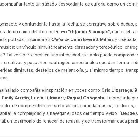
e acompañar tanto un sábado desbordante de euforia como un domin
compacto y contundente hasta la fecha, se construye sobre dudas, p
stado un guiño del libro colectivo
“(h)amor 9 amigas”
, que celebra
e la portada, inspirada en
Ofelia
de
John Everett Millais
y diseñada
 música: un vínculo simultáneamente abrasador y terapéutico, entreg
xica? Tal vez; pero también una intensidad que solo puede comprend
jes creativos y pequeños naufragios emocionales que dan forma al di
ridas diminutas, destellos de melancolía, y, al mismo tiempo, tran
anan.
ha hallado compañía e inspiración en voces como
Cris Lizarraga
,
B
,
Emily Austin
,
Lucía Lijtmaer
y
Raquel Congosto
. La pregunta que
 todo, de comprenderlo en su totalidad; cómo la música, los libros, el
itar la complejidad y a navegar el caos del tiempo vivido.
“Desde 
nal: un testimonio de renacer, de resistir, y de transformar cada pérdi