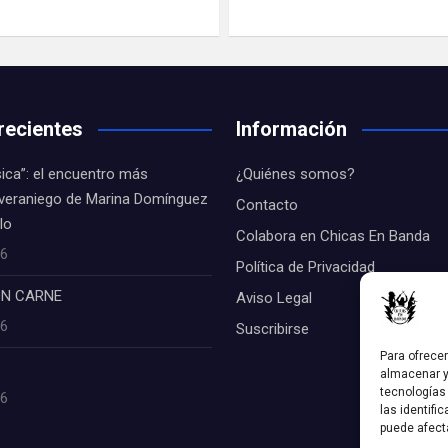
recientes
Información
ica”: el encuentro más
¿Quiénes somos?
 veraniego de Marina Domínguez
Contacto
alo
Colabora en Chicas En Banda
26
Política de Privacidad
CON CARNE
Aviso Legal
26
Suscribirse
Para ofrece
S
almacenar y
tecnologías
26
las identifi
puede afect