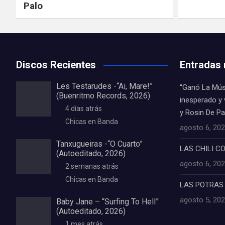
Palo
Discos Recientes
Entradas 
Les Testarudes -“Ai, Mare!”
“Ganó La Mús
(Buenritmo Records, 2026)
inesperado y
4 días atrás
y Rosin De P
Chicas en Banda
agosto 6, 20
Tanxugueiras -“O Cuarto”
LAS CHILI 
(Autoeditado, 2026)
agosto 6, 20
2 semanas atrás
Chicas en Banda
LAS POTRA
agosto 5, 20
Baby Jane – “Surfing To Hell”
(Autoeditado, 2026)
1 mes atrás