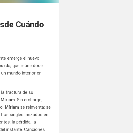
Desde Cuándo
ente emerge el nuevo
cords
, que reúne doce
 un mundo interior en
a fractura de su
e
Míriam
. Sin embargo,
lo,
Míriam
se reinventa: se
 Los singles lanzados en
tes: la pérdida, la
 del instante. Canciones