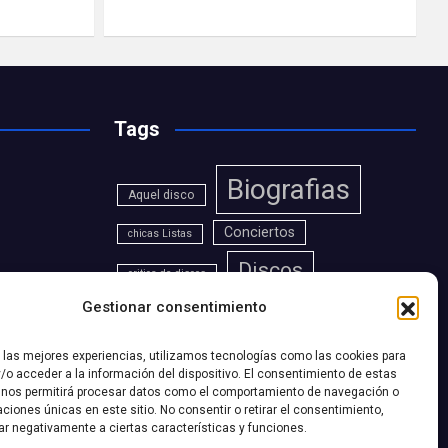
Tags
Biografias
Aquel disco
Conciertos
chicas Listas
Discos
critica de discos
Gestionar consentimiento
entrevistas
Las 12 Mejores Canciones De...
r las mejores experiencias, utilizamos tecnologías como las cookies para
/o acceder a la información del dispositivo. El consentimiento de estas
Noticias
 nos permitirá procesar datos como el comportamiento de navegación o
Reportajes
caciones únicas en este sitio. No consentir o retirar el consentimiento,
ar negativamente a ciertas características y funciones.
¿Te Acuerdas?