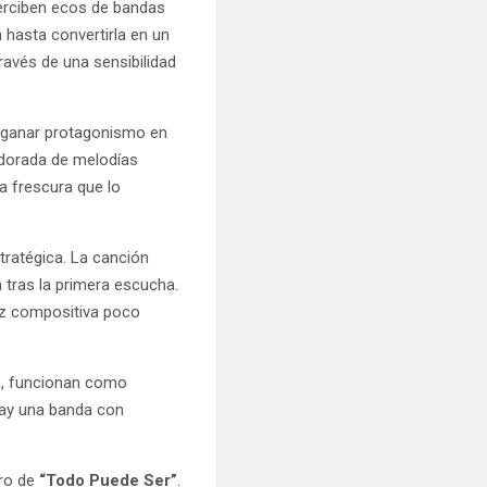
 perciben ecos de bandas
 hasta convertirla en un
 través de una sensibilidad
a ganar protagonismo en
 dorada de melodías
a frescura que lo
stratégica. La canción
 tras la primera escucha.
ez compositiva poco
das, funcionan como
 hay una banda con
tro de
“Todo Puede Ser”
.