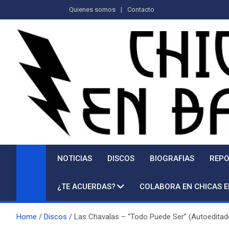
Saltar
Quienes somos
Contacto
al
contenido
NOTICIAS
DISCOS
BIOGRAFIAS
REPO
¿TE ACUERDAS?
COLABORA EN CHICAS 
Home
Discos
Las Chavalas – “Todo Puede Ser” (Autoeditad