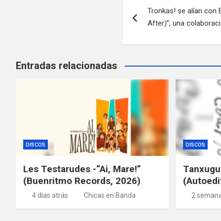
Tronkas! se alían con 
de
After)”, una colabora
entradas
Entradas relacionadas
DISCOS
DISCOS
Les Testarudes -“Ai, Mare!”
Tanxugue
(Buenritmo Records, 2026)
(Autoedi
4 días atrás
Chicas en Banda
2 semana