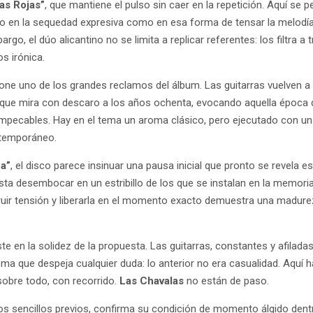
as Rojas”
, que mantiene el pulso sin caer en la repetición. Aquí se
to en la sequedad expresiva como en esa forma de tensar la melodía
argo, el dúo alicantino no se limita a replicar referentes: los filtra a
os irónica.
one uno de los grandes reclamos del álbum. Las guitarras vuelven 
 que mira con descaro a los años ochenta, evocando aquella época
impecables. Hay en el tema un aroma clásico, pero ejecutado con un
ntemporáneo.
a”
, el disco parece insinuar una pausa inicial que pronto se revela e
ta desembocar en un estribillo de los que se instalan en la memoria
ruir tensión y liberarla en el momento exacto demuestra una madur
siste en la solidez de la propuesta. Las guitarras, constantes y afila
ema que despeja cualquier duda: lo anterior no era casualidad. Aquí
 sobre todo, con recorrido.
Las Chavalas
no están de paso.
 los sencillos previos, confirma su condición de momento álgido den