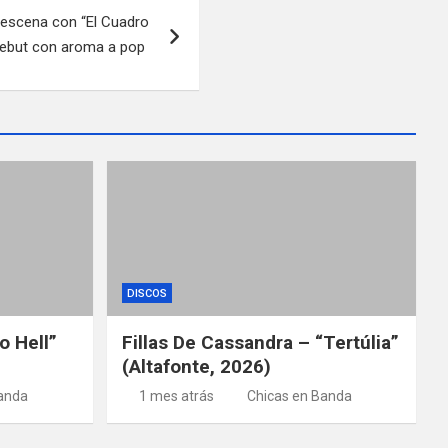
 escena con “El Cuadro
 debut con aroma a pop
DISCOS
o Hell”
Fillas De Cassandra – “Tertúlia”
(Altafonte, 2026)
anda
1 mes atrás
Chicas en Banda