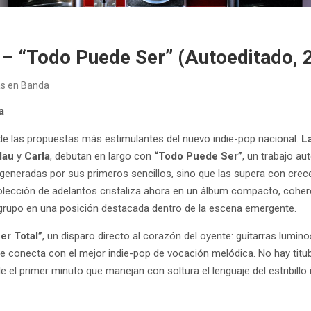
 – “Todo Puede Ser” (Autoeditado, 
as en Banda
ka
 de las propuestas más estimulantes del nuevo indie-pop nacional.
L
lau
y
Carla
, debutan en largo con
“Todo Puede Ser”
, un trabajo a
 generadas por sus primeros sencillos, sino que las supera con cr
cción de adelantos cristaliza ahora en un álbum compacto, cohere
l grupo en una posición destacada dentro de la escena emergente.
er Total”
, un disparo directo al corazón del oyente: guitarras lumin
e conecta con el mejor indie-pop de vocación melódica. No hay titu
e el primer minuto que manejan con soltura el lenguaje del estribillo 