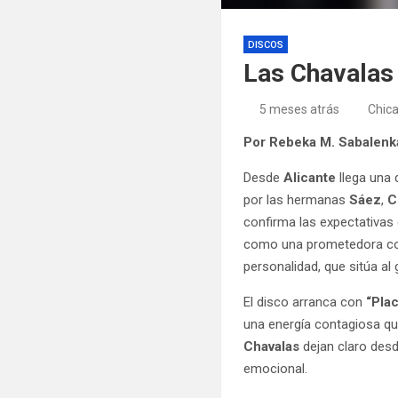
DISCOS
Las Chavalas
5 meses atrás
Chic
Por Rebeka M. Sabalen
Desde
Alicante
llega una
por las hermanas
Sáez
,
C
confirma las expectativas
como una prometedora cole
personalidad, que sitúa a
El disco arranca con
“Plac
una energía contagiosa qu
Chavalas
dejan claro desd
emocional.