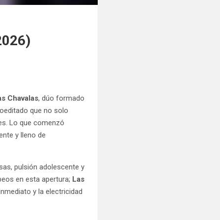
2026)
as Chavalas
, dúo formado
utoeditado que no solo
eces. Lo que comenzó
nte y lleno de
osas, pulsión adolescente y
beos en esta apertura;
Las
inmediato y la electricidad