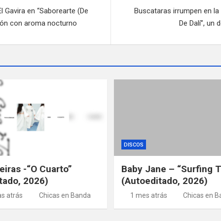
El Gavira en “Saborearte (De
Buscataras irrumpen en la
ción con aroma nocturno
De Dalí”, un
DISCOS
iras -“O Cuarto”
Baby Jane – “Surfing T
tado, 2026)
(Autoeditado, 2026)
s atrás
Chicas en Banda
1 mes atrás
Chicas en B