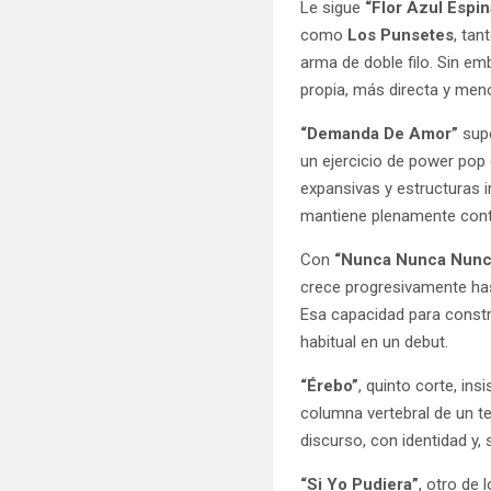
Le sigue
“Flor Azul Espin
como
Los Punsetes
, tan
arma de doble filo. Sin emb
propia, más directa y men
“Demanda De Amor”
sup
un ejercicio de power pop
expansivas y estructuras 
mantiene plenamente co
Con
“Nunca Nunca Nunc
crece progresivamente has
Esa capacidad para const
habitual en un debut.
“Érebo”
, quinto corte, in
columna vertebral de un t
discurso, con identidad y,
“Si Yo Pudiera”
, otro de