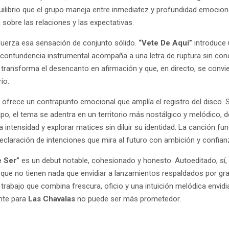
uilibrio que el grupo maneja entre inmediatez y profundidad emocional
 sobre las relaciones y las expectativas.
efuerza esa sensación de conjunto sólido.
“Vete De Aquí”
introduce 
la contundencia instrumental acompaña a una letra de ruptura sin co
 transforma el desencanto en afirmación y que, en directo, se convi
rio.
”
ofrece un contrapunto emocional que amplía el registro del disco. S
rupo, el tema se adentra en un territorio más nostálgico y melódico
 intensidad y explorar matices sin diluir su identidad. La canción f
eclaración de intenciones que mira al futuro con ambición y confia
e Ser”
es un debut notable, cohesionado y honesto. Autoeditado, sí
 que no tienen nada que envidiar a lanzamientos respaldados por gra
 trabajo que combina frescura, oficio y una intuición melódica envidia
onte para
Las Chavalas
no puede ser más prometedor.