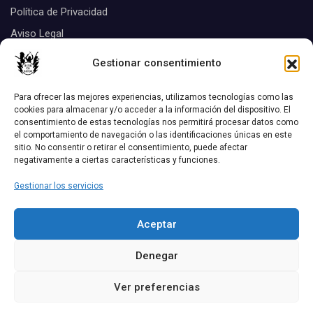
Política de Privacidad
Aviso Legal
Suscribirse
Gestionar consentimiento
Tags
Para ofrecer las mejores experiencias, utilizamos tecnologías como las
cookies para almacenar y/o acceder a la información del dispositivo. El
consentimiento de estas tecnologías nos permitirá procesar datos como
Biografias
el comportamiento de navegación o las identificaciones únicas en este
Aquel disco
chicas Listas
sitio. No consentir o retirar el consentimiento, puede afectar
negativamente a ciertas características y funciones.
Discos
Conciertos
critica de discos
Gestionar los servicios
Las 12 Mejores Canciones De...
entrevistas
Aceptar
Noticias
¿Te Acuerdas?
Reportajes
Denegar
Ver preferencias
Copyright © Todos los derechos reservados | Tema por