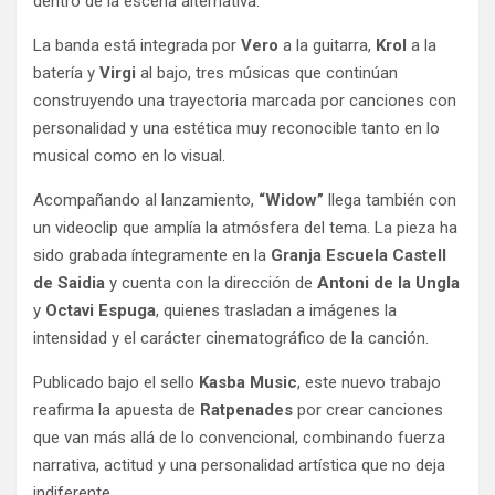
dentro de la escena alternativa.
La banda está integrada por
Vero
a la guitarra,
Krol
a la
batería y
Virgi
al bajo, tres músicas que continúan
construyendo una trayectoria marcada por canciones con
personalidad y una estética muy reconocible tanto en lo
musical como en lo visual.
Acompañando al lanzamiento,
“Widow”
llega también con
un videoclip que amplía la atmósfera del tema. La pieza ha
sido grabada íntegramente en la
Granja Escuela Castell
de Saidia
y cuenta con la dirección de
Antoni de la Ungla
y
Octavi Espuga
, quienes trasladan a imágenes la
intensidad y el carácter cinematográfico de la canción.
Publicado bajo el sello
Kasba Music
, este nuevo trabajo
reafirma la apuesta de
Ratpenades
por crear canciones
que van más allá de lo convencional, combinando fuerza
narrativa, actitud y una personalidad artística que no deja
indiferente.